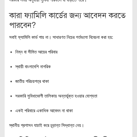
সরকার সময় অনুযায়ী সুবিধা পরিবর্তন বা বাড়াতে পারে।
কারা ফ্যামিলি কার্ডের জন্য আবেদন করতে
পারবেন?
সবাই ফ্যামিলি কার্ড পায় না। সাধারণত নিচের শর্তগুলো বিবেচনা করা হয়:
নিম্ন বা সীমিত আয়ের পরিবার
স্থায়ী বাংলাদেশি নাগরিক
জাতীয় পরিচয়পত্র থাকা
সরকারি সুবিধাভোগী তালিকায় অন্তর্ভুক্ত হওয়ার যোগ্যতা
একই পরিবারে একাধিক আবেদন না থাকা
স্থানীয় প্রশাসন যাচাই করে চূড়ান্ত সিদ্ধান্ত নেয়।