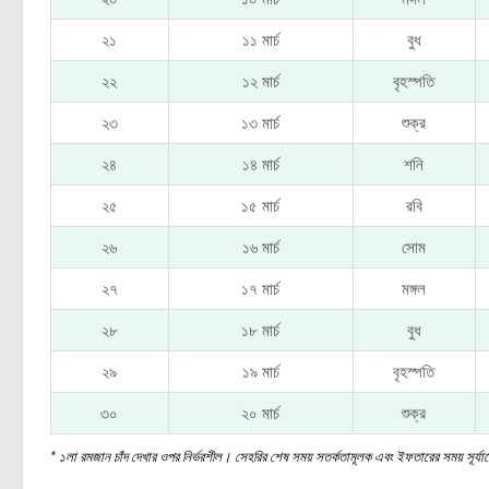
২১
১১ মার্চ
বুধ
২২
১২ মার্চ
বৃহস্পতি
২৩
১৩ মার্চ
শুক্র
২৪
১৪ মার্চ
শনি
২৫
১৫ মার্চ
রবি
২৬
১৬ মার্চ
সোম
২৭
১৭ মার্চ
মঙ্গল
২৮
১৮ মার্চ
বুধ
২৯
১৯ মার্চ
বৃহস্পতি
৩০
২০ মার্চ
শুক্র
* ১লা রমজান চাঁদ দেখার ওপর নির্ভরশীল। সেহরির শেষ সময় সতর্কতামূলক এবং ইফতারের সময় সূর্যা