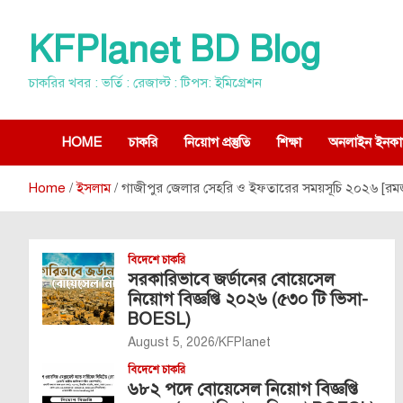
Skip
to
KFPlanet BD Blog
content
চাকরির খবর : ভর্তি : রেজাল্ট : টিপস: ইমিগ্রেশন
HOME
চাকরি
নিয়োগ প্রস্তুতি
শিক্ষা
অনলাইন ইনকা
Home
ইসলাম
গাজীপুর জেলার সেহরি ও ইফতারের সময়সূচি ২০২৬ [রমজা
বিদেশে চাকরি
সরকারিভাবে জর্ডানের বোয়েসেল
নিয়োগ বিজ্ঞপ্তি ২০২৬ (৫৩০ টি ভিসা-
BOESL)
August 5, 2026
KFPlanet
বিদেশে চাকরি
৬৮২ পদে বোয়েসেল নিয়োগ বিজ্ঞপ্তি