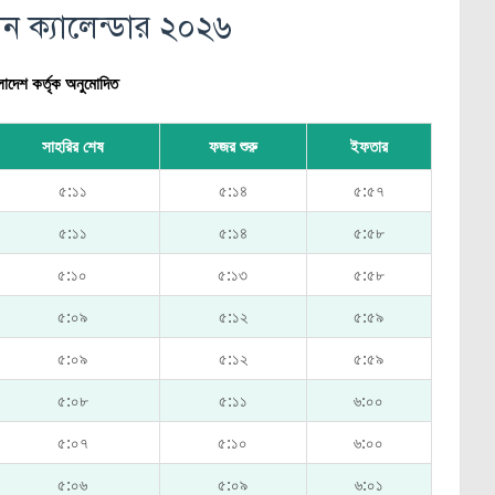
ন ক্যালেন্ডার ২০২৬
াদেশ কর্তৃক অনুমোদিত
সাহরির শেষ
ফজর শুরু
ইফতার
৫:১১
৫:১৪
৫:৫৭
৫:১১
৫:১৪
৫:৫৮
৫:১০
৫:১৩
৫:৫৮
৫:০৯
৫:১২
৫:৫৯
৫:০৯
৫:১২
৫:৫৯
৫:০৮
৫:১১
৬:০০
৫:০৭
৫:১০
৬:০০
৫:০৬
৫:০৯
৬:০১