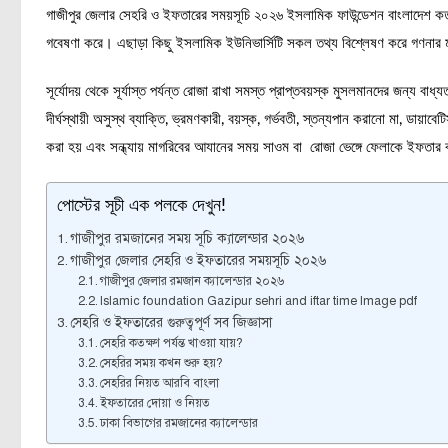
গাজীপুর জেলার সেহরি ও ইফতারের সময়সূচি ২০২৬ ইসলামিক ফাউন্ডেশন বাংলাদেশ কর্ত
গবেষণা করে। এছাড়া কিছু ইসলামিক ইউনিভার্সিটি সকল তথ্য বিশ্লেষণ করে গণনার 
সূর্যোদয় থেকে সূর্যাস্ত পর্যন্ত রোজা রাখা সমস্ত প্রাপ্তবয়স্ক মুসলমানদের জন্য
দীর্ঘস্থায়ী অসুস্থ ব্যাক্তি, ভ্রমণকারী, বয়স্ক, গর্ভবতী, স্তন্যপান করানো মা, ডায়া
করা হয় এবং সন্ধ্যায় মাগরিবের আযানের সময় সাওম বা রোজা ভেঙ্গে ফেলাকে ইফতার 
পোস্টের সূচী এক পলকে দেখুন!
গাজীপুর রমজানের সময় সূচি ক্যালেন্ডার ২০২৬
গাজীপুর জেলার সেহরি ও ইফতারের সময়সূচি ২০২৬
গাজীপুর জেলার রমজান ক্যালেন্ডার ২০২৬
Islamic foundation Gazipur sehri and iftar time Image pdf
সেহরি ও ইফতারের গুরুত্বপূর্ণ সব জিজ্ঞাসা
সেহরি কতক্ষণ পর্যন্ত খাওয়া যায়?
সেহরির সময় কখন শুরু হয়?
সেহরির নিয়ত আরবি বাংলা
ইফতারের দোয়া ও নিয়ত
ঢাকা বিভাগের রমজানের ক্যালেন্ডার