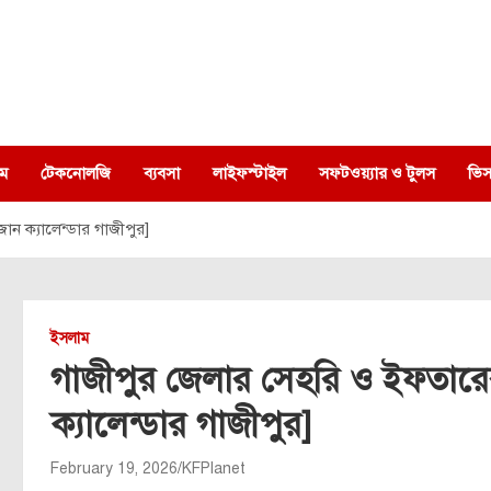
ম
টেকনোলজি
ব্যবসা
লাইফস্টাইল
সফটওয়্যার ও টুলস
ভিস
ন ক্যালেন্ডার গাজীপুর]
ইসলাম
গাজীপুর জেলার সেহরি ও ইফতারে
ক্যালেন্ডার গাজীপুর]
February 19, 2026
KFPlanet