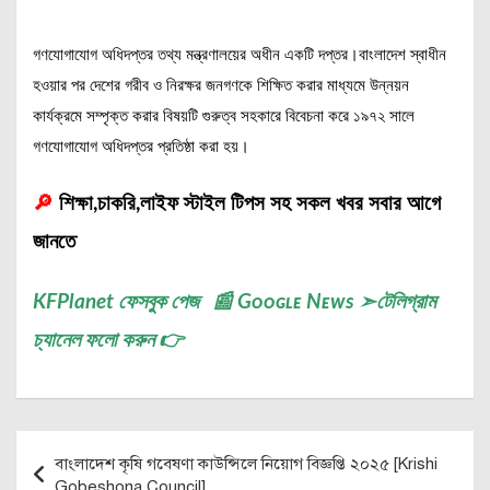
গণযোগাযোগ অধিদপ্তর তথ্য মন্ত্রণালয়ের অধীন একটি দপ্তর।বাংলাদেশ স্বাধীন
হওয়ার পর দেশের গরীব ও নিরক্ষর জনগণকে শিক্ষিত করার মাধ্যমে উন্নয়ন
কার্যক্রমে সম্পৃক্ত করার বিষয়টি গুরুত্ব সহকারে বিবেচনা করে ১৯৭২ সালে
গণযোগাযোগ অধিদপ্তর প্রতিষ্ঠা করা হয়।
🔎
শিক্ষা,চাকরি,লাইফ স্টাইল টিপস সহ সকল খবর সবার আগে
জানতে
KFPlanet
ফেসবুক পেজ
📰
Gᴏᴏɢʟᴇ Nᴇᴡs
➣
টেলিগ্রাম
চ্যানেল
ফলো করুন 👉
Post
বাংলাদেশ কৃষি গবেষণা কাউন্সিলে নিয়োগ বিজ্ঞপ্তি ২০২৫ [Krishi
navigation
Gobeshona Council]