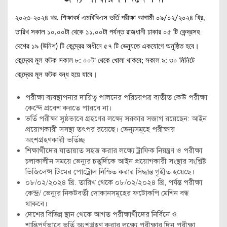
২০২৩-২০২৪ খর. শিক্ষাবর্ষ এমবিবিএস ভর্তি পরীক্ষা আগামী ০৯/০২/২০২৪ খ্রি,
তারিখ সকাল ১০.০০টা থেকে ১১.০০টা পর্যন্ত রাজধানী ঢাকার ০৫ টি কেন্দ্রসহ
দেশের ১৯ (উনিশ) টি কেন্দ্রের অধীনে ৫৭ টি ভেন্যুতে একযোগে অনুষ্ঠিত হবে।
কেন্দ্রের মুল ফটক সকাল ৮: ০০টা থেকে খোলা থাকবে; সকাল ৯: ৩০ মিনিটে
কেন্দ্রের মূল ফটক বন্ধ হয়ে যাবে।
পরীক্ষা ব্যবস্থাপনার দায়িত্ব পালনের পরিচয়পত্র ব্যতীত কেউ পরীক্ষা
কেন্দে প্রবেশ করতে পারবে না।
ভর্তি পরীক্ষা সুষ্ঠভাবে গ্রহণের লক্ষ্যে সরকার সজাগ রয়েছেন: আইন
প্রয়োগকারী সসস্থা তৎপর রয়েছে। ভেন্যুসমূহে পরীক্ষায়
অংশগ্রহণকারী ভর্তিচ্ছ
শিক্ষার্থীদের যাতায়াত সহজ করার লক্ষ্যে ট্রাফিক নিয়ন্ত্রণ ও পরীক্ষা
চলাকালীন সময়ে ভেন্যুর চতুর্দিকে আইন প্রয়োগকারী সংস্থার সংশ্লিষ্ট
ভিজিলেন্স টিমের পোট্রোল নিশ্চিত করার সিদ্ধান্ত গৃহীত হয়েছে।
০৮/০২/২০২৪ খ্রি. তারিখ থেকে ০৮/০২/২০২৪ খ্রি, পর্যন্ত পরীক্ষা
কেন্দ্র/ ভেন্যুর নিকটবর্তী দোকানসমূহের ফটোকপি মেশিন বন্ধ
থাকবে।
দেশের বিভিন্ন স্থান থেকে আগত পরীক্ষার্থীদের নির্বিনে ও
শান্তিপূর্ণভাবে ভর্তি অংশগ্রহণ করার লক্ষ্যে পরীক্ষার দিন পরীক্ষা