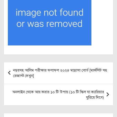
Post
নম্বরসহ আলিম পরীক্ষার ফলাফল ২০২৪ মাদ্রাসা বোর্ড [মার্কশিট সহ
navigation
রেজাল্ট দেখুন]
অনলাইন থেকে আয় করার ১০ টি উপায় (১০ টি স্কিল যা ক্যারিয়ার
ঘুরিয়ে দিবে)