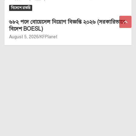
বিদেশে চাকরি
৬৮২ পদে বোয়েসেল নিয়োগ বিজ্ঞপ্তি ২০২৬ (সরকারিভাবে
বিদেশ BOESL)
August 5, 2026
KFPlanet
Copyright © 2026
KFPlanet BD Blog
Privacy Policy
For Sponsored & Guest Post: kfsoft@yahoo.com । For Any kind
of Queries: kfplanetbd@gmail.com