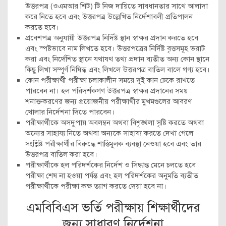
উত্তরপত্র (ওএমআর শিট) টি নিজ দায়িতে সাবধানতার সাথে আলাদা
করে নিতে হবে এবং উত্তরপত্র উল্লেখিত নির্দেশাবলী প্রতিপালন
করতে হবে।
প্রবেশপত্র অনুযায়ী উত্তরপত্র নির্দিষ্ট স্থান স্বাক্ষর প্রদান করতে হবে
এবং স্পষ্টভাবে নাম লিখতে হবে। উত্তরপত্রের নির্দিষ্ট বৃত্তসমূহ ভরাট
করা এবং নির্দেশিত স্থানে যথাযথ তথ্য প্রদান ব্যতীত অন্য কোন স্থানে
কিছু লিখা সম্পূর্ণ নিষিদ্ধ এবং লিখলে উত্তরপত্র বাতিল বালে গণ্য হবে।
কোন পরীক্ষার্থী পরীক্ষা চলাকালীন সময়ে দুই কান ঢেকে রাখতে
পারবেন না। হল পরিদর্শকগণ উত্তরপত্র স্বাক্ষর প্রদানের সময়
শনাক্তকরণের জন্য প্রয়োজনীয় পরীক্ষার্থীর মুখমগুলের আবরণ
খোলার নির্দেশনা দিতে পারবেন।
পরীক্ষার্থীকে অসদুপায় অবলম্বন অথবা বিশৃঙ্খলা সৃষ্টি করতে অথবা
অন্যের সাহায্য নিতে অথবা অন্যকে সাহায্য করতে দেখা গেলে
সংশ্লিষ্ট পরীক্ষার্থীর বিরুদ্ধে শাস্তিমূলক ব্যবস্থা নেওয়া হবে এবং তার
উত্তরপত্র বাতিল করা হবে।
পরীক্ষার্থীকে হল পরিদর্শকের নির্দেশ ও সিদ্ধান্ত মেনে চলতে হবে।
পরীক্ষা শেষ না হওয়া পর্যন্ত এবং হল পরিদর্শকের অনুমতি ব্যতীত
পরীক্ষার্থীকে পরীক্ষা কক্ষ ত্যাগ করতে দেয়া হবে না।
এমবিবিএস ভর্তি পরীক্ষায় শিক্ষার্থীদের
জন্য সাধারণ নির্দেশনা