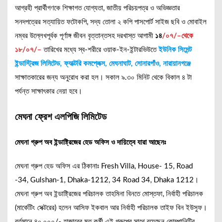
আগ্রহী প্রার্থীগণকে শিক্ষাগত যোগ্যতা, জাতীয় পরিচয়পত্র ও অভিজ্ঞতার
সনদপত্রের সত্যায়িত ফটোকপি, সদ্য তোলা ২ কপি পাসপোর্ট সাইজ ছবি ও মোবাইল
নম্বর উল্লেখপূর্বক পূর্ণাঙ্গ জীবন বৃত্তান্তসহ দরখাস্ত আগামী
১৪
/০৭/–থেকে
১৮/০৭/–
তারিখের মধ্যে স্ব-শরীরে ওয়াক-ইন-ইন্টারভিউতে
ইউনিক সিমেন্ট
ইন্ডাস্ট্রিজ লিমিটেড
, ফ্যাক্টরি কমপ্লেক্স, মেঘনাঘাট, সোনারগাঁও, নারায়ানগঞ্জে
সাক্ষাতকারের জন্য অনুরোধ করা হল। সকাল ৯.৩০ মিনিট থেকে বিকাল ৪ টা
পর্যন্ত সাক্ষাৎকার নেয়া হবে।
মেঘনা ফ্রেশ এলপিজি লিমিটেড
মেঘনা গ্রুপ অব ইন্ডাষ্ট্রিজের হেড অফিস ও দায়িত্বে যারা আছেনঃ
মেঘনা গ্রুপ হেড অফিস এর ঠিকানাঃ Fresh Villa, House- 15, Road
-34, Gulshan-1, Dhaka-1212, 34 Road 34, Dhaka 1212।
মেঘনা গ্রুপ অব ইন্ডাষ্ট্রিজের পরিচালক তাহমিনা বিনতে মোস্তফা, নির্বাহী পরিচালক
(মার্কেটিং সেক্টরের) হলেন আসিফ ইকবাল আর নির্বাহী পরিচালক তাইফ বিন ইউসুফ।
বর্তমানে ৪০,০০০/- হাজারের মত কর্মী এই গ্রুপের সাথে রয়েছেন কোম্পানিটির