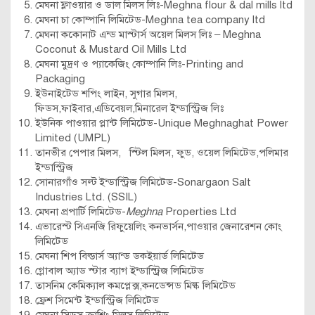
মেঘনা ফ্লাওয়ার ও ডাল মিলস লিঃ-Meghna flour & dal mills ltd
মেঘনা চা কোম্পানি লিমিটেড-Meghna tea company ltd
মেঘনা ককোনাট এন্ড মাস্টার্স অয়েল মিলস লিঃ – Meghna
Coconut & Mustard Oil Mills Ltd
মেঘনা মুদ্রণ ও প্যাকেজিং কোম্পানি লিঃ-Printing and
Packaging
ইউনাইটেড শপিং লাইন, সুগার মিলস,
ফিডস,ফাইবার,এডিবেয়ল,মিনারেল ইন্ডাস্ট্রিজ লিঃ
ইউনিক পাওয়ার প্লান্ট লিমিটেড-Unique Meghnaghat Power
Limited (UMPL)
তানভীর পেপার মিলস, স্টিল মিলস, ফুড, ওয়েল লিমিটেড,পলিমার
ইন্ডাস্ট্রিজ
সোনারগাঁও সল্ট ইন্ডাস্ট্রিজ লিমিটেড-Sonargaon Salt
Industries Ltd. (SSIL)
মেঘনা প্রপার্টি লিমিটেড-
Meghna
Properties Ltd
এভারেস্ট সিএনজি রিফুয়েলিং কনভার্সন,পাওয়ার জেনারেশন কোং
লিমিটেড
মেঘনা শিপ বিল্ডার্স অ্যান্ড ডকইয়ার্ড লিমিটেড
গ্লোবাল অ্যাড স্টার ব্যাগ ইন্ডাস্ট্রিজ লিমিটেড
তাসনিম কেমিক্যাল কমপ্লেক্স,কনডেন্সড মিল্ক লিমিটেড
ফ্রেশ সিমেন্ট ইন্ডাস্ট্রিজ লিমিটেড