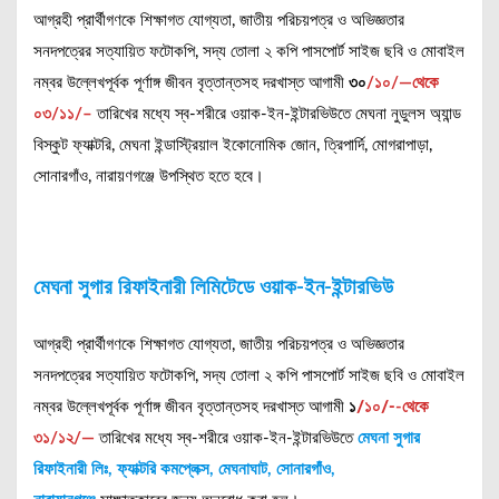
আগ্রহী প্রার্থীগণকে শিক্ষাগত যোগ্যতা, জাতীয় পরিচয়পত্র ও অভিজ্ঞতার
সনদপত্রের সত্যায়িত ফটোকপি, সদ্য তোলা ২ কপি পাসপোর্ট সাইজ ছবি ও মোবাইল
নম্বর উল্লেখপূর্বক পূর্ণাঙ্গ জীবন বৃত্তান্তসহ দরখাস্ত আগামী
৩০
/১০/—থেকে
০৩/১১/–
তারিখের মধ্যে স্ব-শরীরে ওয়াক-ইন-ইন্টারভিউতে মেঘনা নুডুলস অ্যান্ড
বিস্কুট ফ্যাক্টরি, মেঘনা ইন্ডাস্ট্রিয়াল ইকোনোমিক জোন, ত্রিপার্দি, মোগরাপাড়া,
সোনারগাঁও, নারায়ণগঞ্জে উপস্থিত হতে হবে।
মেঘনা সুগার রিফাইনারী লিমিটেডে ওয়াক-ইন-ইন্টারভিউ
আগ্রহী প্রার্থীগণকে শিক্ষাগত যোগ্যতা, জাতীয় পরিচয়পত্র ও অভিজ্ঞতার
সনদপত্রের সত্যায়িত ফটোকপি, সদ্য তোলা ২ কপি পাসপোর্ট সাইজ ছবি ও মোবাইল
নম্বর উল্লেখপূর্বক পূর্ণাঙ্গ জীবন বৃত্তান্তসহ দরখাস্ত আগামী
১
/১০/-
-থেকে
৩১/১২/—
তারিখের মধ্যে স্ব-শরীরে ওয়াক-ইন-ইন্টারভিউতে
মেঘনা সুগার
রিফাইনারী লিঃ, ফ্যাক্টরি কমপ্লেক্স, মেঘনাঘাট, সোনারগাঁও,