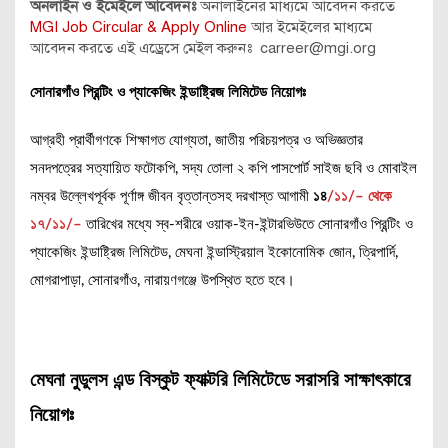
অনলাইন ও ইমেইলে আবেদনঃ
অনালাইনের মাধ্যমে আবেদন করতে
MGI Job Circular & Apply Online
আর ইমেইলের মাধ্যমে
আবেদন করতে এই এড্রেসে মেইল করুনঃ carreer@mgi.org
সোনারগাঁও প্রিন্টিং ও প্যাকেজিং ইন্ডাষ্ট্রিজ লিমিটেড নিয়োগঃ
আগ্রহী প্রার্থীগণকে শিক্ষাগত যোগ্যতা, জাতীয় পরিচয়পত্র ও অভিজ্ঞতার
সনদপত্রের সত্যায়িত ফটোকপি, সদ্য তোলা ২ কপি পাসপোর্ট সাইজ ছবি ও মোবাইল
নম্বর উল্লেখপূর্বক পূর্ণাঙ্গ জীবন বৃত্তান্তসহ দরখাস্ত আগামী
১৪
/১১/– থেকে
১৭/১১/–
তারিখের মধ্যে স্ব-শরীরে ওয়াক-ইন-ইন্টারভিউতে সোনারগাঁও প্রিন্টিং ও
প্যাকেজিং ইন্ডাষ্ট্রিজ লিমিটেড, মেঘনা ইন্ডাস্ট্রিয়াল ইকোনোমিক জোন, ত্রিপার্দি,
মোগরাপাড়া, সোনারগাঁও, নারায়ণগঞ্জে উপস্থিত হতে হবে।
মেঘনা নুডুলস এন্ড বিস্কুট ফ্যাক্টরি লিমিটেডে সরাসরি সাক্ষাৎকারে
নিয়োগঃ