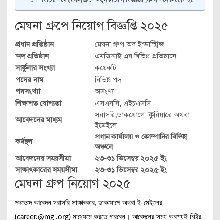
বিভিন্ন পদে মেঘনা গ্রুপে নতুন নিয়োগ বিজ্ঞপ্তির যেসব পদে নিয়োগ হয়
মেঘনা গ্রুপে নিয়োগ বিজ্ঞপ্তি ২০২৫
প্রধান প্রতিষ্ঠান
মেঘনা গ্রুপ অব ইন্ডাস্ট্রিজ
অঙ্গ প্রতিষ্ঠান
এমজিআই এর বিভিন্ন প্রতিষ্ঠানে
সার্কুলার সংখ্যা
কয়েকটি
পদের নাম
বিভিন্ন পদ
পদসংখ্যা
অসংখ্য
শিক্ষাগত যোগ্যতা
এসএসসি, এইচএসসি
সরাসরি
,
ডাকযোগে, কুরিয়ারে অথবা
আবেদনের মাধ্যম
ইমেইলে
প্রধান কার্যালয় ও কোম্পানির বিভিন্ন
কর্মস্থল
অঞ্চলে
আবেদনের সময়সীমা
২৩-৩১ ডিসেম্বর ২০২৫ ইং
সাক্ষাৎকারের সময়সীমা
২৩-৩১ ডিসেম্বর ২০২৫ ইং
মেঘনা গ্রুপ নিয়োগ ২০২৫
পদভেদে আবেদন সরাসরি সাক্ষাৎকার, ডাকযোগে অথবা ই-মেইলের
(career.@mgi.org) মাধ্যেমে করতে পারবেন। আবেদনের সময় অবশ্যই চিঠির