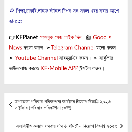
🔎 শিক্ষা,চাকরি,লাইফ স্টাইল টিপস সহ সকল খবর সবার আগে
জানতেঃ
👉KFPlanet
ফেসবুক পেজ লাইক দিন
📰
Gᴏᴏɢʟᴇ
Nᴇᴡs
ফলো করুন ➣
Telegram Channel
ফলো করুন
➣
Youtube Channel
সাবস্ক্রাইব করুন। ➣ সার্কুলার
ডাউনলোড করতে
KF-Mobile APP
ইন্সটল করুন।
Post
উপজেলা পরিবার পরিকল্পনা কার্যালয় নিয়োগ বিজ্ঞপ্তি ২০২৩
navigation
সার্কুলার (পরিবার পরিকল্পনা কেন্দ্র)
এলজিইডি কল্যাণ সমবায় সমিতি লিমিটেড নিয়োগ বিজ্ঞপ্তি ২০২৩