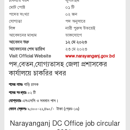
চাকরীর ধরন
ফুলটাইম
মোট পোষ্ট
০১ টি
পদের সংখ্যা
০২ জন
যোগ্যতা
পদ অনুসারে
লিঙ্গ
নারী পুরুষ উভয়েই
আবেদনের মাধ্যম
ডাকযোগে
আবেদন শুরু
১২ মে ২০২৩
আবেদনের শেষ তারিখ
২৩ মে ২০২৩
Visit Official Website
www.narayanganj.gov.bd
পদ,বেতন,যোগ্যতাসহ জেলা প্রশাসকের
কার্যালয়ে চাকরির খবর
পদের নামঃ
গাড়ি চালক
পদের সংখ্যাঃ
০২ টি
যোগ্যতাঃ
এসএসসি ও সমমান পাস।
বেতন স্কেলঃ
৯,৩০০-২২,৪৯০/- টাকা (গ্রেড-১৬)
Narayanganj DC Office job circular