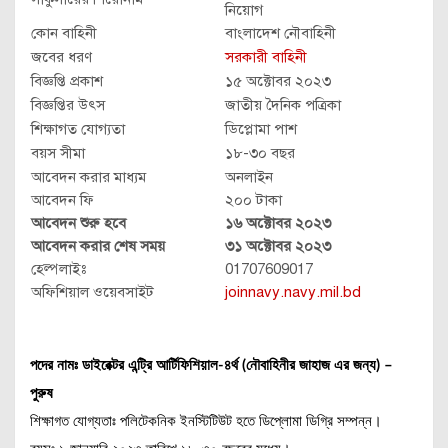
নিয়োগ
কোন বাহিনী
বাংলাদেশ নৌবাহিনী
জবের ধরণ
সরকারী বাহিনী
বিজ্ঞপ্তি প্রকাশ
১৫ অক্টোবর ২০২৩
বিজ্ঞপ্তির উৎস
জাতীয় দৈনিক পত্রিকা
শিক্ষাগত যোগ্যতা
ডিপ্লোমা পাশ
বয়স সীমা
১৮-৩০ বছর
আবেদন করার মাধ্যম
অনলাইন
আবেদন ফি
২০০ টাকা
আবেদন শুরু হবে
১৬ অক্টোবর ২০২৩
আবেদন করার শেষ সময়
৩১ অক্টোবর ২০২৩
হেল্পলাইঃ
01707609017
অফিশিয়াল ওয়েবসাইট
joinnavy.navy.mil.
bd
পদের নামঃ ডাইরেক্টর এন্ট্রি আর্টিফিশিয়াল-৪র্থ (নৌবাহিনীর জাহাজ এর জন্য) –
পুরুষ
শিক্ষাগত যোগ্যতাঃ পলিটেকনিক ইনস্টিটিউট হতে ডিপ্লোমা ডিগ্রি সম্পন্ন।