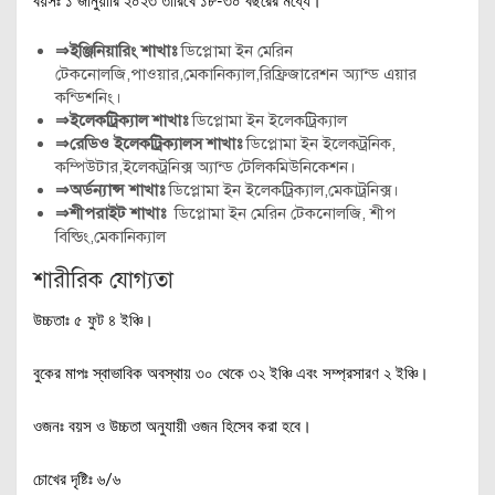
বয়সঃ ১ জানুয়ারি ২০২৩ তারিখে ১৮-৩০ বছরের মধ্যে।
⇒ইঞ্জিনিয়ারিং শাখাঃ
ডিপ্লোমা ইন মেরিন
টেকনোলজি,পাওয়ার,মেকানিক্যাল,রিফ্রিজারেশন অ্যান্ড এয়ার
কন্ডিশনিং।
⇒ইলেকট্রিক্যাল শাখাঃ
ডিপ্লোমা ইন ইলেকট্রিক্যাল
⇒রেডিও ইলেকট্রিক্যালস শাখাঃ
ডিপ্লোমা ইন ইলেকট্রনিক,
কম্পিউটার,ইলেকট্রনিক্স অ্যান্ড টেলিকমিউনিকেশন।
⇒অর্ডন্যান্স শাখাঃ
ডিপ্লোমা ইন ইলেকট্রিক্যাল,মেকাট্রনিক্স।
⇒শীপরাইট শাখাঃ
ডিপ্লোমা ইন মেরিন টেকনোলজি, শীপ
বিল্ডিং,মেকানিক্যাল
শারীরিক যোগ্যতা
উচ্চতাঃ ৫ ফুট ৪ ইঞ্চি।
বুকের মাপঃ স্বাভাবিক অবস্থায় ৩০ থেকে ৩২ ইঞ্চি এবং সম্প্রসারণ ২ ইঞ্চি।
ওজনঃ বয়স ও উচ্চতা অনুযায়ী ওজন হিসেব করা হবে।
চোখের দৃষ্টিঃ ৬/৬