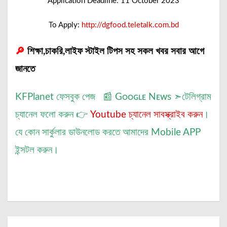
Application Deadline: 11 October 2023
To Apply:
http://dgfood.teletalk.com.bd
🔎
শিক্ষা,চাকরি,লাইফ স্টাইল টিপস সহ সকল খবর সবার আগে
জানতে
KFPlanet
ফেসবুক পেজ
📰
Gᴏᴏɢʟᴇ Nᴇᴡs
➣
টেলিগ্রাম
চ্যানেল
ফলো করুন 👉
Youtube চ্যানেল সাবস্ক্রাইব করুন
।
যে কোন সার্কুলার ডাউনলোড করতে আমাদের
Mobile APP
ইন্সটল করুন।
Post