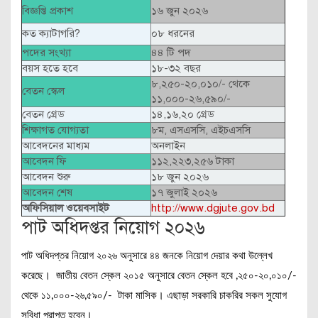
বিজ্ঞপ্তি প্রকাশ
১৬ জুন ২০২৬
কত ক্যাটাগরি?
০৮ ধরনের
পদের সংখ্যা
৪৪ টি পদ
বয়স হতে হবে
১৮-৩২ বছর
৮,২৫০-২০,০১০/- থেকে
বেতন স্কেল
১১,০০০-২৬,৫৯০/-
বেতন গ্রেড
১৪,১৬,২০ গ্রেড
শিক্ষাগত যোগ্যতা
৮ম, এসএসসি, এইচএসসি
আবেদনের মাধ্যম
অনলাইন
আবেদন ফি
১১২,২২৩,২৫৬ টাকা
আবেদন শুরু
১৮ জুন ২০২৬
আবেদন শেষ
১৭ জুলাই ২০২৬
অফিসিয়াল ওয়েবসাইট
http://www.dgjute.gov.bd
পাট অধিদপ্তর নিয়োগ ২০২৬
পাট অধিদপ্তর নিয়োগ ২০২৬ অনুসারে ৪৪ জনকে নিয়োগ দেয়ার কথা উল্লেখ
করেছে। জাতীয় বেতন স্কেল ২০১৫ অনুসারে বেতন স্কেল হবে ,২৫০-২০,০১০/-
থেকে ১১,০০০-২৬,৫৯০/- টাকা মাসিক। এছাড়া সরকারি চাকরির সকল সুযোগ
সুবিধা প্রাপ্ত হবেন।