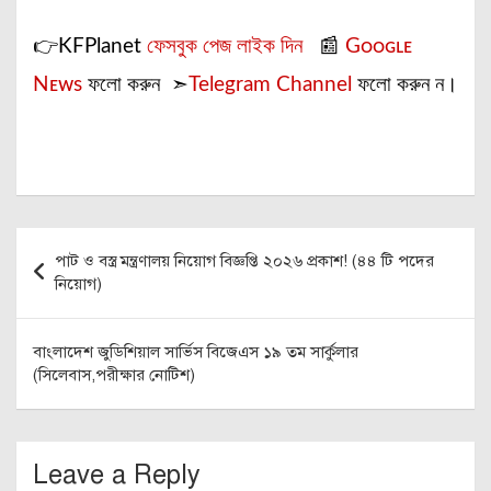
👉KFPlanet
ফেসবুক পেজ লাইক দিন
📰
Gᴏᴏɢʟᴇ
Nᴇᴡs
ফলো করুন ➣
Telegram Channel
ফলো করুন ন।
Post
পাট ও বস্ত্র মন্ত্রণালয় নিয়োগ বিজ্ঞপ্তি ২০২৬ প্রকাশ! (৪৪ টি পদের
navigation
নিয়োগ)
বাংলাদেশ জুডিশিয়াল সার্ভিস বিজেএস ১৯ তম সার্কুলার
(সিলেবাস,পরীক্ষার নোটিশ)
Leave a Reply