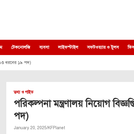
ম
টেকনোলজি
ব্যবসা
লাইফস্টাইল
সফটওয়্যার ও টুলস
ভিস
াশ (০৩ ধরনের ১৯ পদ)
তথ্য ও গাইড
পরিকল্পনা মন্ত্রণালয় নিয়োগ বিজ্
পদ)
January 20, 2025
KFPlanet