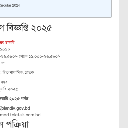
ircular 2024
গ বিজ্ঞপ্তি ২০২৫
লয়ের চাকরি
/২০২৫
২৬,৫৯০/- থেকে ১১,০০০-২৬,৫৯০/-
পদে
, উচ্চ মাধ্যমিক, স্নাতক
 বছর
ুয়ারি ২০২৫
রুয়ারি ২০২৫ পর্যন্ত
//plandiv.gov.bd
/imed.teletalk.com.bd
ন পক্রিয়া