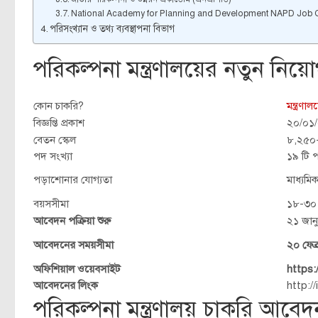
National Academy for Planning and Development NAPD Job C
পরিসংখ্যান ও তথ্য ব্যবস্থাপনা বিভাগ
পরিকল্পনা মন্ত্রণালয়ের নতুন নিয়ো
কোন চাকরি?
মন্ত্রণা
বিজ্ঞপ্তি প্রকাশ
২০/০১
বেতন স্কেল
৮,২৫০-
পদ সংখ্যা
১৯ টি 
পড়াশোনার যোগ্যতা
মাধ্যমিক
বয়সসীমা
১৮-৩০
আবেদন পক্রিয়া শুরু
২১ জান
আবেদনের সময়সীমা
২০ ফেব্
অফিশিয়াল ওয়েবসাইট
https:
আবেদনের লিংক
http:/
পরিকল্পনা মন্ত্রণালয় চাকরি আবেদ