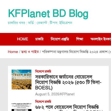
Skip
to
KFPlanet BD Blog
content
চাকরির খবর : ভর্তি : রেজাল্ট : টিপস: ইমিগ্রেশন
HOME
চাকরি
নিয়োগ প্রস্তুতি
শিক্ষা
অনলাইন ইনকা
Home
তথ্য ও গাইড
পরিকল্পনা মন্ত্রণালয় নিয়োগ বিজ্ঞপ্তি ২০২৪ প্রক
বিদেশে চাকরি
সরকারিভাবে জর্ডানের বোয়েসেল
নিয়োগ বিজ্ঞপ্তি ২০২৬ (৫৩০ টি ভিসা-
BOESL)
August 5, 2026
KFPlanet
বিদেশে চাকরি
৬৮২ পদে বোয়েসেল নিয়োগ বিজ্ঞপ্তি