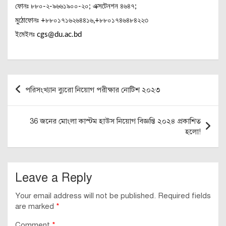
ফোনঃ ৮৮০-২-৯৬৬১৯০০-২০; এক্সটেনশন ৪৬৪৭;
মুঠোফোনঃ +৮৮০১৭১৬২৬৪৪১৬,+৮৮০১৭৪৬৪৮৪২২৩
ইমেইলঃ cgs@du.ac.bd
Post
পরিসংখ্যান ব্যুরো নিয়োগ পরীক্ষার নোটিশ ২০২৩
navigation
36 জনের মোংলা কাস্টম হাউস নিয়োগ বিজ্ঞপ্তি ২০২৪ প্রকাশিত
হলো!
Leave a Reply
Your email address will not be published.
Required fields
are marked
*
Comment
*