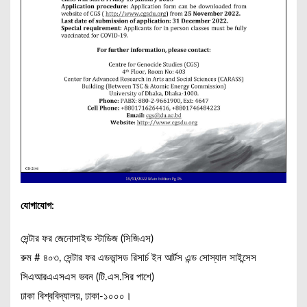
যোগাযোগ:
সেন্টার ফর জেনোসাইড স্টাডিজ (সিজিএস)
রুম # ৪০৩, সেন্টার ফর এডভান্সড রিসার্চ ইন আর্টস এন্ড সোস্যাল সাইন্সেস
সিএআরএএসএস ভবন (টি.এস.সির পাশে)
ঢাকা বিশ্ববিদ্যালয়, ঢাকা-১০০০।