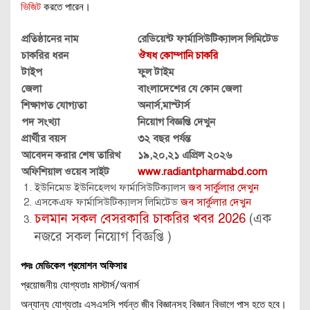
ভিজিট
করতে পারেন।
প্রতিষ্ঠানের নাম
রেডিয়েন্ট ফার্মাসিউটিক্যালস লিমিটেড
চাকরির ধরন
ঔষধ কোম্পানি চাকরি
টাইপ
ফুল টাইম
জেলা
বাংলাদেশের যে কোন জেলা
শিক্ষাগত যোগ্যতা
অনার্স,মাস্টার্স
পদ সংখ্যা
নিয়োগ বিজ্ঞপ্তি দেখুন
প্রার্থীর বয়স
৩২ বছর পর্যন্ত
আবেদন করার শেষ তারিখ
১৯,২০,২১ এপ্রিল ২০২৬
অফিশিয়াল ওয়েব সাইট
www.radiantpharmabd.com
ইউনিমেড ইউনিহেলথ ফার্মাসিউটিক্যালস
জব সার্কুলার দেখুন
এসকেএফ ফার্মাসিউটিক্যালস লিমিটেড
জব সার্কুলার দেখুন
চলমান সকল বেসরকারি চাকরির খবর 2026
(এক
নজরে সকল নিয়োগ বিজ্ঞপ্তি )
পদঃ মেডিকেল প্রমোশন অফিসার
প্রয়োজনীয় যোগ্যতাঃ মাস্টার্স/অনার্স
অন্যান্য যোগ্যতাঃ এসএসসি পর্যন্ত জীব বিজ্ঞানসহ বিজ্ঞান বিভাগে পাস হতে হবে।