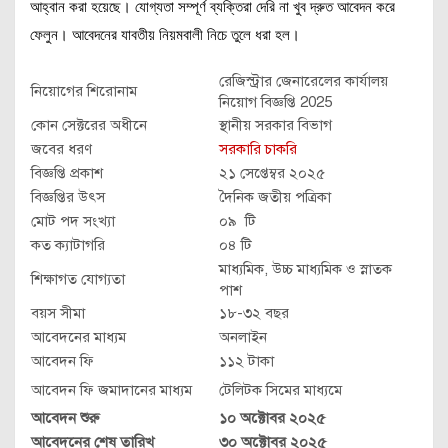
আহ্বান করা হয়েছে। যোগ্যতা সম্পূর্ণ ব্যক্তিরা দেরি না খুব দ্রুত আবেদন করে
ফেলুন। আবেদনের যাবতীয় নিয়মবালী নিচে তুলে ধরা হল।
রেজিস্ট্রার জেনারেলের কার্যালয়
নিয়োগের শিরোনাম
নিয়োগ বিজ্ঞপ্তি 2025
কোন সেক্টরের অধীনে
স্থানীয় সরকার বিভাগ
জবের ধরণ
সরকারি চাকরি
বিজ্ঞপ্তি প্রকাশ
২১ সেপ্তেম্বর ২০২৫
বিজ্ঞপ্তির উৎস
দৈনিক জতীয় পত্রিকা
মোট পদ সংখ্যা
০৯ টি
কত ক্যাটাগরি
০৪ টি
মাধ্যমিক, উচ্চ মাধ্যমিক ও স্নাতক
শিক্ষাগত যোগ্যতা
পাশ
বয়স সীমা
১৮-৩২ বছর
আবেদনের মাধ্যম
অনলাইন
আবেদন ফি
১১২ টাকা
আবেদন ফি জমাদানের মাধ্যম
টেলিটক সিমের মাধ্যমে
আবেদন শুরু
১০ অক্টোবর ২০২৫
আবেদনের শেষ তারিখ
৩০ অক্টোবর ২০২৫