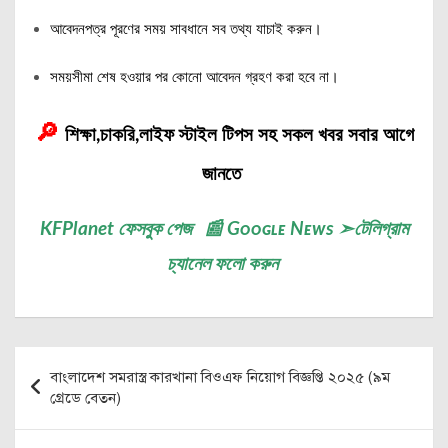
আবেদনপত্র পূরণের সময় সাবধানে সব তথ্য যাচাই করুন।
সময়সীমা শেষ হওয়ার পর কোনো আবেদন গ্রহণ করা হবে না।
🔎
শিক্ষা,চাকরি,লাইফ স্টাইল টিপস সহ সকল খবর সবার আগে
জানতে
KFPlanet
ফেসবুক পেজ
📰
Gᴏᴏɢʟᴇ Nᴇᴡs
➣
টেলিগ্রাম
চ্যানেল
ফলো করুন
Post
বাংলাদেশ সমরাস্ত্র কারখানা বিওএফ নিয়োগ বিজ্ঞপ্তি ২০২৫ (৯ম
navigation
গ্রেডে বেতন)