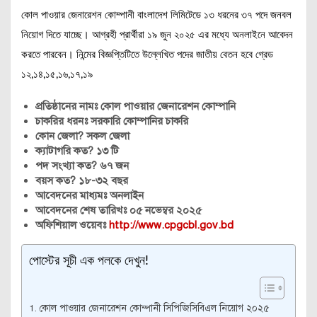
কোল পাওয়ার জেনারেশন কোম্পানী বাংলাদেশ লিমিটেডে ১৩ ধরনের ৩৭ পদে জনবল
নিয়োগ দিতে যাচ্ছে। আগ্রহী প্রার্থীরা ১৯ জুন ২০২৫ এর মধ্যে অনলাইনে আবেদন
করতে পারবেন। নিন্মের বিজ্ঞপ্তিটিতে উল্লেখিত পদের জাতীয় বেতন হবে গ্রেড
১২,১৪,১৫,১৬,১৭,১৯
প্রতিষ্ঠানের নামঃ কোল পাওয়ার জেনারেশন কোম্পানি
চাকরির ধরনঃ সরকারি কোম্পানির চাকরি
কোন জেলা? সকল জেলা
ক্যাটাগরি কত? ১৩ টি
পদ সংখ্যা কত? ৬৭ জন
বয়স কত? ১৮-৩২ বছর
আবেদনের মাধ্যমঃ অনলাইন
আবেদনের শেষ তারিখঃ ০৫ নভেম্বর ২০২৫
অফিশিয়াল ওয়েবঃ
http://www.cpgcbl.gov.bd
পোস্টের সূচী এক পলকে দেখুন!
কোল পাওয়ার জেনারেশন কোম্পানী সিপিজিসিবিএল নিয়োগ ২০২৫