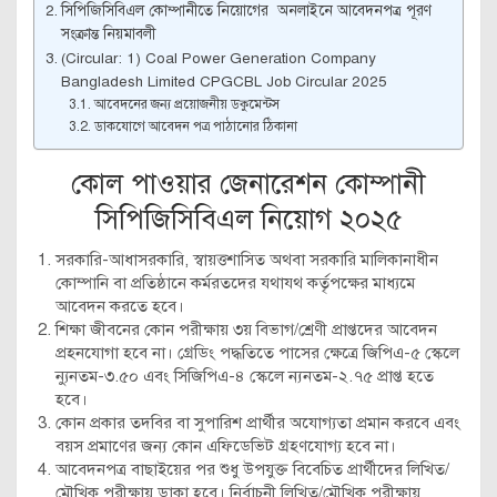
সিপিজিসিবিএল কোম্পানীতে নিয়োগের অনলাইনে আবেদনপত্র পূরণ
সংক্রান্ত নিয়মাবলী
(Circular: 1) Coal Power Generation Company
Bangladesh Limited CPGCBL Job Circular 2025
আবেদনের জন্য প্রয়োজনীয় ডকুমেন্টস
ডাকযোগে আবেদন পত্র পাঠানোর ঠিকানা
কোল পাওয়ার জেনারেশন কোম্পানী
সিপিজিসিবিএল নিয়োগ ২০২৫
সরকারি-আধাসরকারি, স্বায়ত্তশাসিত অথবা সরকারি মালিকানাধীন
কোম্পানি বা প্রতিষ্ঠানে কর্মরতদের যথাযথ কর্তৃপক্ষের মাধ্যমে
আবেদন করতে হবে।
শিক্ষা জীবনের কোন পরীক্ষায় ৩য় বিভাগ/শ্রেণী প্রাপ্তদের আবেদন
প্রহনযোগা হবে না। গ্রেডিং পদ্ধতিতে পাসের ক্ষেত্রে জিপিএ-৫ স্কেলে
ন্যুনতম-৩.৫০ এবং সিজিপিএ-৪ স্কেলে ন্যনতম-২.৭৫ প্রাপ্ত হতে
হবে।
কোন প্রকার তদবির বা সুপারিশ প্রার্থীর অযোগ্যতা প্রমান করবে এবং
বয়স প্রমাণের জন্য কোন এফিডেভিট গ্রহণযোগ্য হবে না।
আবেদনপত্র বাছাইয়ের পর শুধু উপযুক্ত বিবেচিত প্রার্থীদের লিখিত/
মৌখিক পরীক্ষায় ডাকা হবে। নির্বাচনী লিখিত/মৌখিক পরীক্ষায়