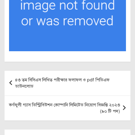
Post
৪৩ তম বিসিএস লিখিত পরীক্ষার ফলাফল ও pdf পিডিএফ
navigation
ডাউনলোড
কর্ণফুলী গ্যাস ডিস্ট্রিবিউশন কোম্পানি লিমিটেড নিয়োগ বিজ্ঞপ্তি ২০২৩
(৯০ টি পদ)