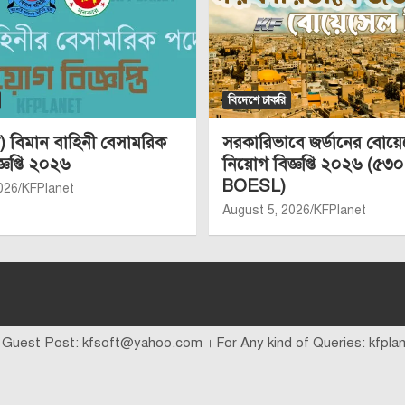
বিদেশে চাকরি
 বিমান বাহিনী বেসামরিক
সরকারিভাবে জর্ডানের বোয়
্ঞপ্তি ২০২৬
নিয়োগ বিজ্ঞপ্তি ২০২৬ (৫৩০
BOESL)
026
KFPlanet
August 5, 2026
KFPlanet
 Guest Post: kfsoft@yahoo.com । For Any kind of Queries: kfpl