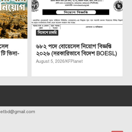
বিদেশে চাকরি
েসেল
৬৮২ পদে বোয়েসেল নিয়োগ বিজ্ঞপ্তি
 টি ভিসা-
২০২৬ (সরকারিভাবে বিদেশ BOESL)
August 5, 2026
KFPlanet
anetbd@gmail.com