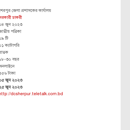
শেরপুর জেলা প্রশাসকের কার্যালয়
সরকারী চাকরী
০৪ জুন ২০২৩
জাতীয় পত্রিকা
০৯ টি
০১ ক্যাটাগরি
স্নাতক
১৮-৩০ বছর
অনলাইনে
৫৫৬ টাকা
০৫ জুন ২০২৩
২৫ জুন ২০২৩
http://dcsherpur.teletalk.com.bd