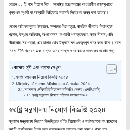
বেতনে ০১ টি পদে নিয়োগ দিবে। স্বরাষ্ট্র মন্ত্রণালয়ের আওতাধীন রাজস্বখাতে
শূন্যপদে স্থায়ী বা অস্থায়ী ভিত্তিতে সরাসরি নিয়োগের জন্য বলা হয়েছে।
দেশের আইনকানুনের উন্নয়ন, সম্পদের নিরাপত্তা, নাগরিক জীবনের নিরাপত্তা
প্রদান, উদ্ধার অভিযান, অপরাধদমন, অপরাধী শনাক্তকরণ, স্থল সীমানা,পানি
সীমানাের নিরাপত্তা, চোরাচালান রোধ ইত্যাদি সব গুরুত্বপুর্ন কাজ করে থাকে। ফলে
নিয়ম-নীতি প্রনয়ন এবং বাস্তবায়নের লক্ষ্যে কাজ করতে জনবলের দরকার পড়ে।
পোস্টের সূচী এক পলকে দেখুন!
স্বরাষ্ট্র মন্ত্রণালয় নিয়োগ বিজ্ঞপ্তি ২০২৪
Ministry of Home Affairs Job Circular 2024
ন্যাশনাল টেলিকমিউনিকেশন মনিটরিং সেন্টার (এনটিএমসি)
স্বরাষ্ট্র মন্ত্রণালয় নিয়োগ পরীক্ষার ফলাফল 2024
স্বরাষ্ট্র মন্ত্রণালয় নিয়োগ বিজ্ঞপ্তি ২০২৪
স্বরাষ্ট্র মন্ত্রণালয় নিয়োগ বিজ্ঞপ্তিতে বর্ণিত নিয়মাবলি ও শর্তসাপেক্ষে বাংলাদেশের
স্থায়ী নাগরিকদের নিকট হতে আবেদনপত্র আহবান করা হচ্ছে। পদের নাম,