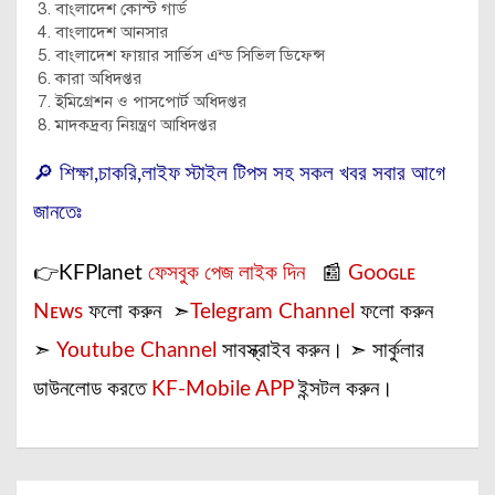
বাংলাদেশ কোস্ট গার্ড
বাংলাদেশ আনসার
বাংলাদেশ ফায়ার সার্ভিস এন্ড সিভিল ডিফেন্স
কারা অধিদপ্তর
ইমিগ্রেশন ও পাসপোর্ট অধিদপ্তর
মাদকদ্রব্য নিয়ন্ত্রণ আধিদপ্তর
🔎 শিক্ষা,চাকরি,লাইফ স্টাইল টিপস সহ সকল খবর সবার আগে
জানতেঃ
👉KFPlanet
ফেসবুক পেজ লাইক দিন
📰
Gᴏᴏɢʟᴇ
Nᴇᴡs
ফলো করুন ➣
Telegram Channel
ফলো করুন
➣
Youtube Channel
সাবস্ক্রাইব করুন। ➣ সার্কুলার
ডাউনলোড করতে
KF-Mobile APP
ইন্সটল করুন।