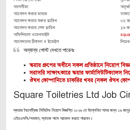
বয়সসীমা
অনূর্ধ
আবেদন করার মাধ্যম
ডাকয
আবেদন করার শুরুর তারিখ
০২ জ
আবেদন করার শেষ তারিখ
১৬ জ
অফিশিয়াল ওয়েবসাইট
squa
আবেদনের ঠিকানা ও ইমেইল
নিচের
অন্যান্য পোস্ট দেখতে পারেনঃ
স্কয়ার গ্রুপের অধীনে সকল প্রতিষ্ঠানে নিয়োগ বিজ্ঞ
সরাসরি সাক্ষাৎকারে স্কয়ার ফার্মাসিউটিক্যালস নিয়
ঔষধ কোম্পানিতে চাকরির খবর (সকল ঔষধ কোম্
Square Toiletries Ltd Job Ci
স্কয়ার টয়লেট্রিজ লিমিটেড নিয়োগ বিজ্ঞপ্তি ২০২৬ তে উল্লেখিত পদের জন্য ১৬ 
এইচএসসি/সমমান, স্নাতক পাসে আবেদন করতে পারবেন।