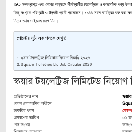
ISO সনদপ্রাপ্ত এবং দেশের অন্যতম শীর্ষস্থানীয় টয়লেট্রিজ ও কসমেটিক পণ্য উৎপাদন
কিছু সংখ্যক পরিশ্রমী ও উদ্যমী প্রার্থী প্রয়োজন। ১৯৪৪ সালে কার্যক্রম শুরু কর
নিচের তথ্য ও ইমেজ দেখে নিন।
পোস্টের সূচী এক পলকে দেখুন!
স্কয়ার টয়লেট্রিজ লিমিটেড নিয়োগ বিজ্ঞপ্তি ২০২৬
Square Toiletries Ltd Job Circular 2026
স্কয়ার টয়লেট্রিজ লিমিটেড নিয়োগ 
প্রতিষ্ঠানের নাম
স্কয়া
কোন কোম্পানির অধীনে
Squa
চাকরির ধরন
কোম্প
প্রকাশের তারিখ
০১ জ
পদ সংখ্যা
অসংখ্
শিক্ষাগত যোগ্যতা
ন্যুনত