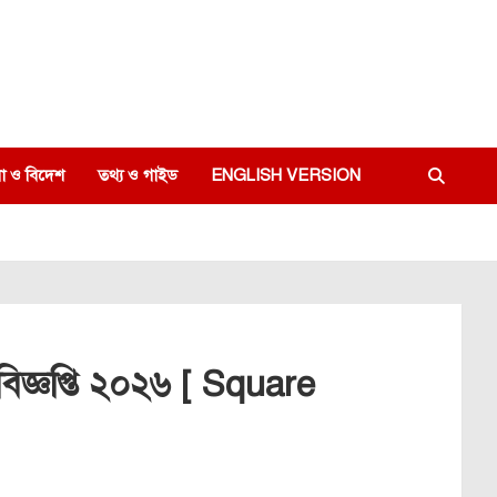
া ও বিদেশ
তথ্য ও গাইড
ENGLISH VERSION
 বিজ্ঞপ্তি ২০২৬ [ Square