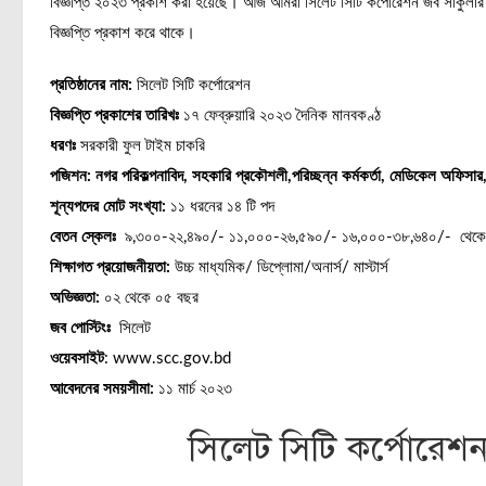
বিজ্ঞপ্তি ২০২৩ প্রকাশ করা হয়েছে। আজ আমরা সিলেট সিটি কর্পোরেশন জব সার্কুল
বিজ্ঞপ্তি প্রকাশ করে থাকে।
প্রতিষ্ঠানের নাম:
সিলেট সিটি কর্পোরেশন
বিজ্ঞপ্তি প্রকাশের তারিখঃ
১৭ ফেব্রুয়ারি ২০২৩ দৈনিক মানবকণ্ঠ
ধরণঃ
সরকারী ফুল টাইম চাকরি
পজিশন: নগর পরিকল্পনাবিদ, সহকারি প্রকৌশলী,পরিচ্ছন্ন কর্মকর্তা, মেডিকেল অফিসার, 
শূন্যপদের মোট সংখ্যা:
১১ ধরনের ১৪ টি পদ
বেতন স্কেলঃ
৯,৩০০-২২,৪৯০/- ১১,০০০-২৬,৫৯০/- ১৬,০০০-৩৮,৬৪০/- থেকে
শিক্ষাগত প্রয়োজনীয়তা:
উচ্চ মাধ্যমিক/ ডিপ্লোমা/অনার্স/ মাস্টার্স
অভিজ্ঞতা:
০২ থেকে ০৫ বছর
জব পোস্টিংঃ
সিলেট
ওয়েবসাইট
: www.scc.gov.bd
আবেদনের সময়সীমা:
১১ মার্চ ২০২৩
সিলেট সিটি কর্পোরেশন 