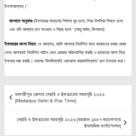
ইনশাআল্লাহ।’
বাংলাতে অনুবাদঃ
(ইফতারের মাধ্যমে) পিপাসা দূর হলো, শিরা-উপসিরা সিক্ত হলো
এবং যদি আল্লাহ চান সাওয়াব ও স্থির হলো ‘ (আবু দাউদ, মিশকাত)
ইফতারের বাংলা নিয়ত:
হে আল্লাহ, আমি আপনার নির্দেশিত মাহে রমজানের ফরজ রোজা
শেষে আপনারই নির্দেশিত আইন মেনে রোজার পরিসমাপ্তি করছি ও রহমতের আশা নিয়ে
ইফতার শুরু করছি। তারপর ‘বিসমিল্লাহি ওয়াআলা বারাকাতিল্লাহ’ বলে ইফতার করা।
Post
মাদারীপুর জেলার সেহরি ও ইফতারের সময়সূচি ২০২৬
navigation
[Madaripur Sehri & Iftar Time]
সেহরি ও ইফতারের সময়সূচি ২০২৬ [রমজান ১৪৪৭ ক্যালেন্ডার
ইসলামিক ফাউন্ডেশন]