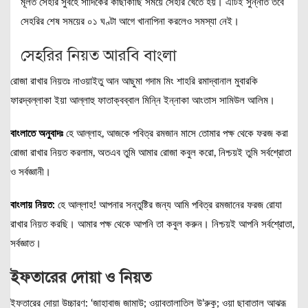
মূলত সেহরি সুবহে সাদিকের কাছাকাছি সময়ে সেহরি খেতে হয়। এটিই সুন্নাত তবে
সেহরির শেষ সময়ের ০১ ঘণ্টা আগে খানাপিনা করলেও সমস্যা নেই।
সেহরির নিয়ত আরবি বাংলা
রোজা রাখার নিয়তঃ নাওয়াইতু আন আছুমা গদাম মিং শাহরি রমাদ্বানাল মুবারকি
ফারদ্বল্লাকা ইয়া আল্লাহু ফাতাক্বব্বাল মিন্নি ইন্নাকা আংতাস সামিউল আলিম।
বাংলাতে অনুবাদঃ
হে আল্লাহ, আজকে পবিত্র রমজান মাসে তোমার পক্ষ থেকে ফরজ করা
রোজা রাখার নিয়ত করলাম, অতএব তুমি আমার রোজা কবুল করো, নিশ্চয়ই তুমি সর্বশ্রোতা
ও সর্বজ্ঞানী।
বাংলায় নিয়ত:
হে আল্লাহ! আপনার সন্তুষ্টির জন্য আমি পবিত্র রমজানের ফরজ রোযা
রাখার নিয়ত করছি। আমার পক্ষ থেকে আপনি তা কবুল করুন। নিশ্চয়ই আপনি সর্বশ্রোতা,
সর্বজ্ঞাত।
ইফতারের দোয়া ও নিয়ত
ইফতারের দোয়া উচ্চারণ: ‘জাহাবাজ জামাউ; ওয়াবতালাতিল উ’রুকু; ওয়া ছাবাতাল আঝরূ