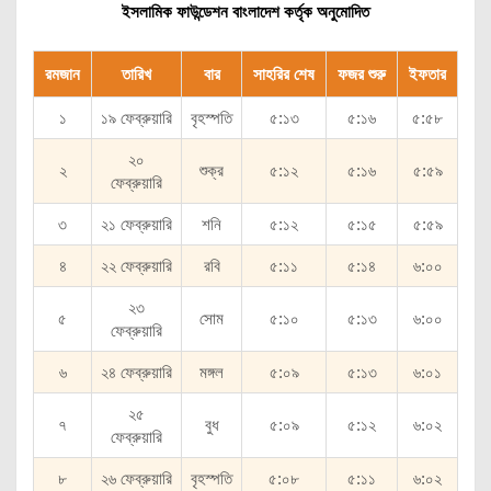
ইসলামিক ফাউন্ডেশন বাংলাদেশ কর্তৃক অনুমোদিত
রমজান
তারিখ
বার
সাহরির শেষ
ফজর শুরু
ইফতার
১
১৯ ফেব্রুয়ারি
বৃহস্পতি
৫:১৩
৫:১৬
৫:৫৮
২০
২
শুক্র
৫:১২
৫:১৬
৫:৫৯
ফেব্রুয়ারি
৩
২১ ফেব্রুয়ারি
শনি
৫:১২
৫:১৫
৫:৫৯
৪
২২ ফেব্রুয়ারি
রবি
৫:১১
৫:১৪
৬:০০
২৩
৫
সোম
৫:১০
৫:১৩
৬:০০
ফেব্রুয়ারি
৬
২৪ ফেব্রুয়ারি
মঙ্গল
৫:০৯
৫:১৩
৬:০১
২৫
৭
বুধ
৫:০৯
৫:১২
৬:০২
ফেব্রুয়ারি
৮
২৬ ফেব্রুয়ারি
বৃহস্পতি
৫:০৮
৫:১১
৬:০২