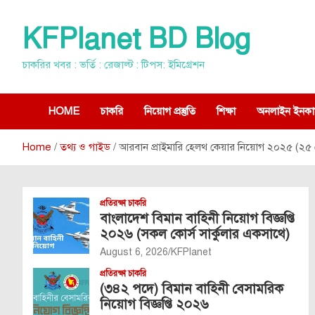
Skip
to
KFPlanet BD Blog
content
চাকরির খবর : ভর্তি : রেজাল্ট : টিপস: ইমিগ্রেশন
HOME
চাকরি
নিয়োগ প্রস্তুতি
শিক্ষা
অনলাইন ইনকা
Home
তথ্য ও গাইড
আরবান প্রাইমারি হেলথ কেয়ার নিয়োগ ২০২৫ (২
প্রতিরক্ষা চাকরি
বাংলাদেশ বিমান বাহিনী নিয়োগ বিজ্ঞপ্তি
২০২৬ (সকল কোর্স সার্কুলার একসাথে)
August 6, 2026
KFPlanet
প্রতিরক্ষা চাকরি
(৩৪২ পদে) বিমান বাহিনী বেসামরিক
নিয়োগ বিজ্ঞপ্তি ২০২৬