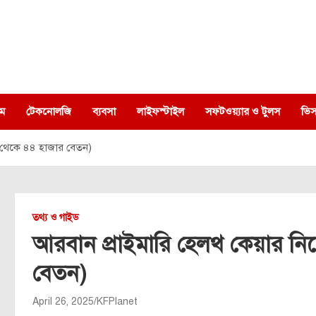
ম
টেকনোলজি
ব্যবসা
লাইফস্টাইল
সফটওয়্যার ও টুলস
ভিস
৫ থেকে ৪৪ হাজার বেতন)
তথ্য ও গাইড
আরবান প্রাইমারি হেলথ কেয়ার ন
বেতন)
April 26, 2025
KFPlanet