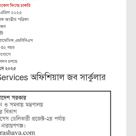
িকেল ফিল্ডে চাকরি
এপ্রিল ২০২৫
িক জাতীয় পত্রিকা
 জন
টি
ারামেডিক,এমবিবিএস
-৩২ বছর
কযোগে
েদন চলছে
মে ২০২৫
rvices অফিশিয়াল জব সার্কুলার