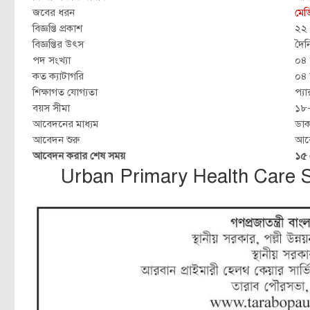
জবের ধরন
মেড
বিজ্ঞপ্তি প্রকাশ
২২ 
বিজ্ঞপ্তির উৎস
দৈন
পদ সংখ্যা
০৪
কত ক্যাটাগরি
০৪ 
শিক্ষাগত যোগ্যতা
প্য
বয়স সীমা
১৮
আবেদনের মাধ্যম
ডা
আবেদন শুরু
আব
আবেদন করার শেষ সময়
১৫ 
Urban Primary Health Care Se