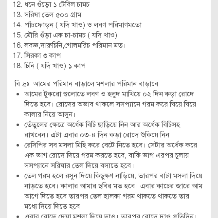
ধনে গুঁড়ো ১ টেবিল চামচ
সরিষা তেল ৫০০ গ্রাম
পাঁচফোড়ন ( যদি খাও) ও লবণ পরিমাণমতো
মৌরি গুঁড়া এক চা-চামচ ( যদি খাও)
লবজ্ঞ,দারুচিনি,গোলমরিচ পরিমান মত।
সিরকা ৩ কাপ
চিনি ( যদি খাও) ১ কাপ
বি দ্রঃ আমের পরিমান বাড়ালে মশলার পরিমান বাড়াবে
আমের টুকরো গুলোতে লবণ ও হলুদ মাখিয়ে ০২ দিন কড়া রোদে
দিতে হবে। রোদের অভাব থাকলে সসপ্যানে গরম করে ঘিয়ে ঘিয়ে
কালার নিয়ে আসুন।
তেঁতুলের ক্ষেত্রে অর্ধেক বিচি ছাড়িয়ে নিন আর অর্ধেক বিচিসহ
রাখবেন। এটা এবার ০৩-৪ দিন কড়া রোদে শুকিয়ে নিন
রেসিপির সব মসলা মিহি করে বেটে নিতে হবে। সেটার অর্ধেক করে
এক ভাগ রোদে দিয়ে গরম করতে হবে, বাকি ভাগ এরপর চুলায়
সসপ্যানে সরিষার তেল দিয়ে বসাতে হবে।
তেল গরম হলে রসুন দিয়ে কিছুক্ষণ নাড়িয়ে, তারপর বাটা মসলা দিয়ে
নাড়তে হবে। কালার আমার ছবির মত হবে। এবার কাচের জারে আম
আগে দিতে হবে তারপর তেল হালকা গরম থাকতে থাকতে তার
মধ্যে দিয়ে দিতে হবে।
এবার রোদে দেয়া মশলা দিয়ে দাও। তারপর রোদে দাও প্রতিদিন।