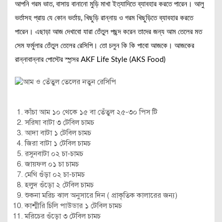
আপনি গরম ভাত, বাসায় বানানো মুড়ি মাখা ইত্যাদিতে ব্যাবহার করতে পারেন। আলু
ভর্তাসহ প্রায় যে কোন ভর্তায়, খিছুড়ি রান্নায় ও গরম খিছুড়িতে ব্যাবহার করতে
পারেন। এছাড়া আজ দেখাবো যারা তেঁতুল পছন্দ করেন তাদের জন্য আম তেলের মত
সেম ফর্মুলার তেঁতুল তেলের রেসিপি। তো চলুন কি কি পাবো আজকে। আজকের
রান্নাবান্নার পোস্টের স্পন্সর AKF Life Style (AKS Food)
কাঁচা আম ১০ থেকে ১৫ বা তেঁতুল ২৫-৩০ পিস টি
সরিষা বাটা ৩ টেবিল চামচ
আদা বাটা ১ টেবিল চামচ
জিরা বাটা ১ টেবিল চামচ
রসুনবাটা ০২ চা-চামচ
জায়ফল ০১ চা চামচ
মেথি গুঁড়া ০২ চা-চামচ
হলুদ গুঁড়ো ২ টেবিল চামচ
শুকনা মরিচ ঝাল অনুসারে দিন ( প্রাকৃতিক কালারের জন্য)
কাশ্মীরি চিলি পাউডার ১ টেবিল চামচ
মরিচের গুঁড়ো ৩ টেবিল চামচ