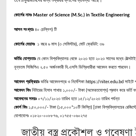
তবে চাকুরীজীবিদের জন্য শুক্রবার ক্লাসের ব্যাবস্থা আছে।
কোর্সের নামঃ
Master of Science (M.Sc.) in Textile Engineering
আসন সংখ্যাঃ
৪০ চেল্লিশ) টি
কোর্সের মেয়াদঃ
১ বছর ৬ মাস (৩ সেমিস্টার), মোট ক্রেডিট: ৩৬
ভর্তির যোগ্যতাঃ
যে কোন বিশ্ববিদ্যালয় থেকে ২০২৩ হতে ২০২৩ সালের মধ্যে টেক্সটাইল
নূন্যতম সিজিপিএ ২.৫০ অর্জনকারী বি.এসসি ডিগ্রিধারীরা আবেদন করতে পারবেন।
আবেদন প্রক্রিয়াঃ
ভর্তির আবেদনপত্র ও নির্দেশিকা https://niter.edu.bd সাইটে প
আবেদন ফিঃ
নিটারের হিসাব শাখায় ১,০০০/- টাকা (অফেরতযোগ্য) প্রদান করে ভর্তি 
আবেদনের সময়ঃ
০৭/১১/২০২৩ তারিখ হতে ১৫/১২/২০২৩ তারিখ পর্যন্ত
কোর্স ফিঃ
১,৫০,০০০/- টাকা (১৫,০০০*১০টি কিস্তি) [ঢাকা বিশ্ববিদ্যালয়ের রেজিস্ট্র
যোগাযোগঃ ০১৮২০-০০৮৮৭৬, ০১৭৫৫-০৬০২৭৫
জাতীয় বস্ত্র প্রকৌশল ও গবেষণা ই