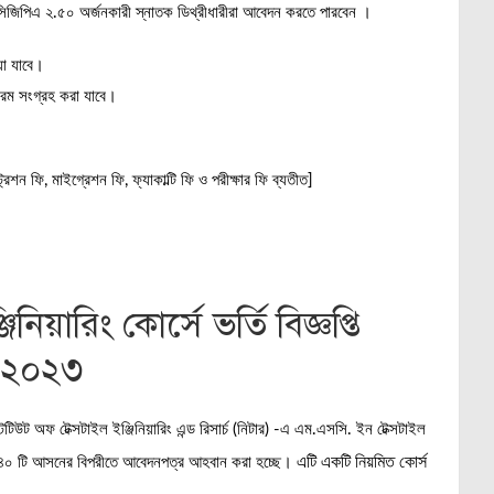
 সিজিপিএ ২.৫০ অর্জনকারী স্নাতক ডিথ্রীধারীরা আবেদন করতে পারবেন ।
়া যাবে।
ফরম সংগ্রহ করা যাবে।
েশন ফি, মাইগ্রেশন ফি, ফ্যাকাল্টি ফি ও পরীক্ষার ফি ব্যতীত]
য়ারিং কোর্সে ভর্তি বিজ্ঞপ্তি
-২০২৩
িটিউট অফ টেক্সটাইল ইঞ্জিনিয়ারিং এন্ড রিসার্চ (নিটার) -এ এম.এসসি. ইন টেক্সটাইল
এটি একটি নিয়মিত কোর্স
্যাচে ৪০ টি আসনের বিপরীতে আবেদনপত্র আহবান করা হচ্ছে।