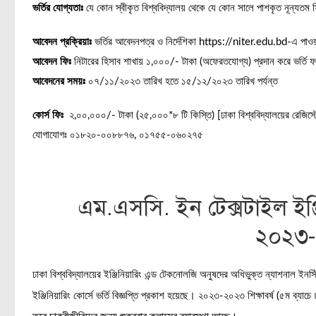
ভর্তির যোগ্যতাঃ
যে কোন স্বীকৃত বিশ্ববিদ্যালয় থেকে যে কোন সালে পাশকৃত নূন্যতম
আবেদন প্রক্রিয়াঃ
ভর্তির আবেদনপত্র ও নির্দেশিকা https://niter.edu.bd-এ পাওয
আবেদন ফিঃ
নিটারের হিসাব শাখায় ১,০০০/- টাকা (অফেরতযোগ্য) প্রদান করে ভর্তি 
আবেদনের সময়ঃ
০৭/১১/২০২৩ তারিখ হতে ১৫/১২/২০২৩ তারিখ পর্যন্ত
কোর্স ফিঃ
২,০০,০০০/- টাকা (২৫,০০০*৮ টি কিস্তি) [ঢাকা বিশ্ববিদ্যালয়ের রেজিস্ট্র
যোগাযোগঃ ০১৮২০-০০৮৮৭৬, ০১৭৫৫-০৬০২৭৫
এম.এসসি. ইন টেক্সটাইল ইঞ্জিনি
২০২৩
ঢাকা বিশ্ববিদ্যালয়ের ইঞ্জিনিয়ারিং এন্ড টেকনোলজি অনুষদের অধিভুক্ত ন্যাশনাল ইনস্ট
ইঞ্জিনিয়ারিং কোর্সে ভর্তি বিজ্ঞপ্তি প্রকাশ হয়েছে। ২০২৩-২০২৩ শিক্ষাবর্ষ (৫ম ব