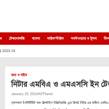
ম
টেকনোলজি
ব্যবসা
লাইফস্টাইল
সফটওয়্যার ও টুলস
ভিস
্তি 2023-24
তথ্য ও গাইড
নিটার এমবিএ ও এমএসসি ইন টেক্সট
January 29, 2024
KFPlanet
ন্যাশনাল ইনস্টিটিউট অফ টেক্সটাইল ইঞ্জিনিয়ারিং এন্ড রিসার্চ নিটার এর অধীনে এমবিএ