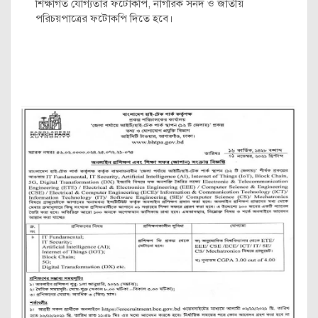
শিক্ষাগত যোগ্যতার ফটোকপি, নাগরিক সনদ ও জাতীয়
পরিচয়পাত্রের ফটোকপি দিতে হবে।