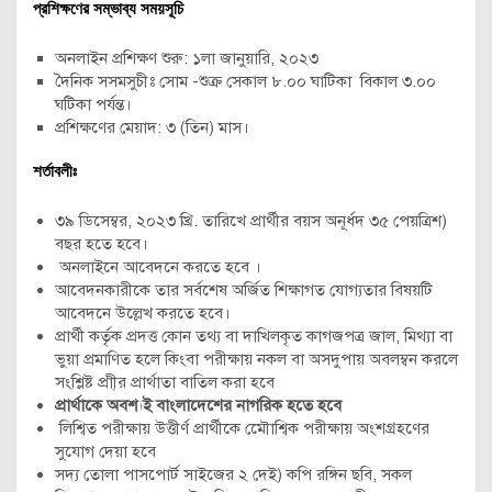
প্রশিক্ষণের সম্ভাব্য সময়সূচি
অনলাইন প্রশিক্ষণ শুরু: ১লা জানুয়ারি, ২০২৩
দৈনিক সসমসুচীঃ সোম -শুক্র সেকাল ৮.০০ ঘাটিকা বিকাল ৩.০০
ঘটিকা পর্যন্ত।
প্রশিক্ষণের মেয়াদ: ৩ (তিন) মাস।
শর্তাবলীঃ
৩৯ ডিসেম্বর, ২০২৩ খ্রি. তারিখে প্রার্থীর বয়স অনূর্ধদ ৩৫ পেয়ত্রিশ)
বছর হতে হবে।
অনলাইনে আবেদনে করতে হবে ।
আবেদনকারীকে তার সর্বশেষ অর্জিত শিক্ষাগত যোগ্যতার বিষয়টি
আবেদনে উল্লেখ করতে হবে।
প্রার্থী কর্তৃক প্রদত্ত কোন তথ্য বা দাখিলকৃত কাগজপত্র জাল, মিথ্যা বা
ভুয়া প্রমাণিত হলে কিংবা পরীক্ষায় নকল বা অসদুপায় অবলম্বন করলে
সংশ্লিষ্ট প্রা্ীর প্রার্থাতা বাতিল করা হবে
প্রার্থাকে অবশ্যই বাংলাদেশের নাগরিক হতে হবে
লিশ্বিত পরীক্ষায় উত্তীর্ণ প্রার্থীকে মৌোশ্বিক পরীক্ষায় অংশগ্রহণের
সুযোগ দেয়া হবে
সদ্য তোলা পাসপোর্ট সাইজের ২ দেই) কপি রঙ্গিন ছবি, সকল