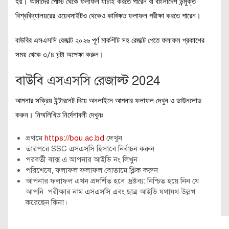
হয়। আমাদের পোস্ট থেকে ফলাফল যাচাই করতে পারেন বা বাংলাদেশ উন্মুক্ত
বিশ্ববিদ্যালয়রের ওয়েবসাইটও থেকেও কাঙ্ক্ষিত ফলাফল পরীক্ষা করতে পারেন।
বাউবির এসএসসি রেজাল্ট ২০২৬ পূর্ণ মার্কশীট সহ রেজাল্ট পেতে ফলাফল প্রকাশের
সময় থেকে ৩/৪ ঘন্টা অপেক্ষা করুন।
বাউবি এসএসসি রেজাল্ট 2024
আপনার সক্রিয় ইন্টারনেট দিয়ে অনলাইনে আপনার ফলাফল দেখুন ও ডাউনলোড
করুন। নিম্মলিখিত নির্দেশাবলী দেখুনঃ
প্রথমে
https://bou.ac.bd
দেখুন
তারপরে SSC এসএসসি হিসাবে নির্বাচন করুন
পরবর্তী বাক্স এ আপনার আইডি নং লিখুন
পরিশেষে, ফলাফল ফলাফল বোতামে ক্লিক করুন
আপনার ফলাফল এখন প্রদর্শিত হবে।দ্রষ্টব্য: নিশ্চিত হয়ে নিন যে
আপনি পরীক্ষার নাম এসএসসি এবং ছাত্র আইডি যথাযথ উল্লখ
করেছেন কিনা।