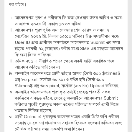
করা যাইবে।
আবেদনপত্র পূরণ ও পরীক্ষার ফি জমা দেওয়ার শুরুর তারিখ ও সময়:
৩ আগস্ট ২০২৬ খ্রি. সকাল ১০:০০ ঘটিকা
আবেদনপত্র পূরণপূর্বক জমা দেওয়ার শেষ তারিখ ও সময়: ২
সেপ্টেম্বর ২০২৬ খ্রি. বিকাল ০৫:০০ ঘটিকা। উক্ত সময়সীমার মধ্যে
User ID প্রাপ্ত প্রার্থীগণ অনলাইনে আবেদনপত্র Submit এর সময়
হইতে পরবর্তী ৭২ (বাহাত্তর) ঘণ্টার মধ্যে SMS এর মাধ্যমে আবেদন
ফি জমা দিতে পারিবেন;
ক্রমিক নং ১ এ উল্লিখিত পদের ক্ষেত্রে একই ব্যক্তি একাধিক পদে
আবেদন করিতে পারিবেন না।
অনলাইন আবেদনপত্রে প্রার্থী তাঁহার স্বাক্ষর (দৈর্ঘ্য ৩০০
$\times$
প্রস্থ ৮০ pixel, সর্বোচ্চ ৬০ kb) ও রঙিন ছবি (দৈর্ঘ্য ৩০০
$\times$
প্রস্থ ৩০০ pixel, সর্বোচ্চ ১০০ kb) Upload করিবেন;
অনলাইন আবেদনপত্রে পূরণকৃত তথ্যই যেহেতু পরবর্তী সকল
কার্যক্রমে ব্যবহৃত হইবে, সেহেতু অনলাইনে আবেদনপত্র Submit
করিবার পূর্বেই পূরণকৃত সকল তথ্যের সঠিকতা সম্পর্কে প্রার্থী নিজে
শতভাগ নিশ্চিত হইবেন;
প্রার্থী Online-এ পূরণকৃত আবেদনপত্রের একটি প্রিন্ট কপি পরীক্ষা
সংক্রান্ত যে-কোনো প্রয়োজনে সহায়ক হিসেবে সংরক্ষণ করিবেন এবং
মৌখিক পরীক্ষার সময় এককপি জমা দিবেন।