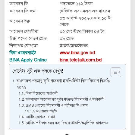
আবেদন ফি
পদভেদে ১১২ টাকা
আবেদন ফি জমা
টেলিটক এসএমএস এর মাধ্যমে
০৩ আগস্ট ২০২৬,সকাল ১০ টা
আবেদন শুরু
থেকে
আবেদন শেষসীমা
০২ সেপ্টেম্বর,বিকাল ০৫ টা
উক্ত পদের বেতন গ্রেড
০৯ গ্রেড
শিক্ষাগত যোগ্যতা
স্নাতক/স্নাতকোত্তর
বিনা ওয়েবসাইট
www.bina.gov.bd
BINA Apply Online
bina.teletalk.com.bd
পোস্টের সূচী এক পলকে দেখুন!
বাংলাদেশ পরমাণু কৃষি গবেষণা ইনস্টিটিউট বিনা নিয়োগ বিজ্ঞপ্তি
২০২৬
বিনা নিয়োগের শর্তাবলী
অনলাইনে আবেদনপত্র পূরণ সংক্রান্ত নিয়মাবলী ও শর্তাবলী:
SMS প্রেরণের নিয়মাবলী ও পরীক্ষার ফি প্রদান
SMS করার পদ্ধতি
প্রার্থীর যোগ্যতা যাচাই
মৌখিক পরীক্ষার সময় সত্যায়িত ফটোকপি/অনুলিপির কাগজপত্র