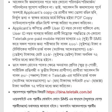
আবেদন ফি জমাদানের পরে আর কোনো পরিবর্তন/পরিমার্জন/
পরিবর্ধনের সুযোগ থাকিবে না। তাই, আবেদন ফি জমাদানের পূর্বে
অবশ্যই Applicant’s copy-তে প্রার্থীর সদ্য তোলা রঙিন ছবি,
নির্ভুল তথ্য ও স্বাক্ষর রয়েছে মর্মে নিশ্চিত হইয়া PDF Copy
ডাউনলোডপূর্বক রঙিন প্রিন্ট সম্পন্ন করিয়া সংরক্ষণ করিবেন।
Applicant’s কপিতে একটি User ID নম্বর দেওয়া থাকিবে এবং
User ID নম্বর ব্যবহার করিয়া প্রার্থী নিম্নোক্ত পদ্ধতিতে যে-কোনো
Teletalk pre-paid mobile নম্বরের মাধ্যমে ০২ (দুই) টি SMS
করে সকল পদের জন্য পরীক্ষার ফি বাবদ ২০০/- (দুইশত) টাকা ও
টেলিটকের সার্ভিস চার্জ বাবদ (ভ্যাটসহ অফেরতযোগ্য) ২৩/-
(তেইশ) টাকাসহ মোট ২২৩/- (দুইশত তেইশ) টাকা অনধিক ৭২
ঘণ্টার মধ্যে জমা দিতে হইবে।
তবে সকল গ্রেডের পদের ক্ষেত্রে অনগ্রসর শ্রেণির (ক্ষুদ্র নৃ-গোষ্ঠী,
শারীরিক প্রতিবন্ধী ও তৃতীয় লিঙ্গের প্রার্থীগণ) প্রার্থীরা আবেদন ফি
বাবদ ৫০/- (পঞ্চাশ) টাকা ও Teletalk-এর সার্ভিস চার্জ বাবদ
(ভ্যাটসহ অফেরতযোগ্য) ৬/- (ছয়) টাকাসহ সর্বমোট ৫৬/- (ছাপ্পান্ন)
টাকা অনধিক ৭২ ঘণ্টার মধ্যে জমা করিবেন।
প্রবেশপত্র প্রাপ্তির বিষয়টি
https://bina.teletalk.com.bd
ওয়েবসাইটে এবং প্রার্থীর মোবাইল ফোনে SMS এর মাধ্যমে (শুধুমাত্র যোগ্য
প্রার্থীদেরকে) যথাসময়ে জানানো হইবে। অনলাইন আবেদনপত্রে প্রার্থীর