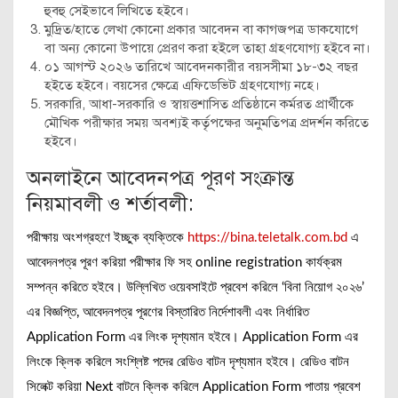
হুবহু সেইভাবে লিখিতে হইবে।
মুদ্রিত/হাতে লেখা কোনো প্রকার আবেদন বা কাগজপত্র ডাকযোগে
বা অন্য কোনো উপায়ে প্রেরণ করা হইলে তাহা গ্রহণযোগ্য হইবে না।
০১ আগস্ট ২০২৬ তারিখে আবেদনকারীর বয়সসীমা ১৮-৩২ বছর
হইতে হইবে। বয়সের ক্ষেত্রে এফিডেভিট গ্রহণযোগ্য নহে।
সরকারি, আধা-সরকারি ও স্বায়ত্তশাসিত প্রতিষ্ঠানে কর্মরত প্রার্থীকে
মৌখিক পরীক্ষার সময় অবশ্যই কর্তৃপক্ষের অনুমতিপত্র প্রদর্শন করিতে
হইবে।
অনলাইনে আবেদনপত্র পূরণ সংক্রান্ত
নিয়মাবলী ও শর্তাবলী:
পরীক্ষায় অংশগ্রহণে ইচ্ছুক ব্যক্তিকে
https://bina.teletalk.com.bd
এ
আবেদনপত্র পূরণ করিয়া পরীক্ষার ফি সহ online registration কার্যক্রম
সম্পন্ন করিতে হইবে। উল্লিখিত ওয়েবসাইটে প্রবেশ করিলে ‘বিনা নিয়োগ ২০২৬’
এর বিজ্ঞপ্তি, আবেদনপত্র পূরণের বিস্তারিত নির্দেশাবলী এবং নির্ধারিত
Application Form এর লিংক দৃশ্যমান হইবে। Application Form এর
লিংকে ক্লিক করিলে সংশ্লিষ্ট পদের রেডিও বাটন দৃশ্যমান হইবে। রেডিও বাটন
সিলেক্ট করিয়া Next বাটনে ক্লিক করিলে Application Form পাতায় প্রবেশ