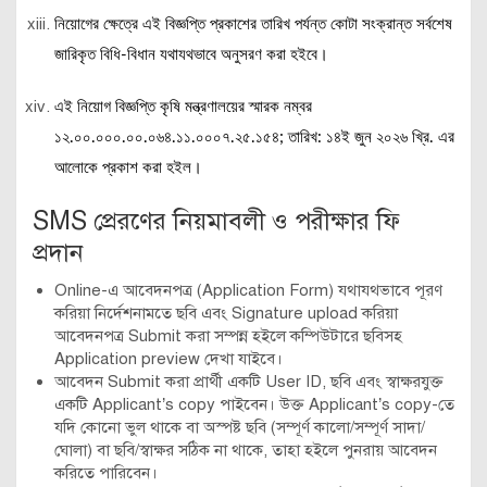
নিয়োগের ক্ষেত্রে এই বিজ্ঞপ্তি প্রকাশের তারিখ পর্যন্ত কোটা সংক্রান্ত সর্বশেষ
জারিকৃত বিধি-বিধান যথাযথভাবে অনুসরণ করা হইবে।
এই নিয়োগ বিজ্ঞপ্তি কৃষি মন্ত্রণালয়ের স্মারক নম্বর
১২.০০.০০০.০০.০৬৪.১১.০০০৭.২৫.১৫৪; তারিখ: ১৪ই জুন ২০২৬ খ্রি. এর
আলোকে প্রকাশ করা হইল।
SMS প্রেরণের নিয়মাবলী ও পরীক্ষার ফি
প্রদান
Online-এ আবেদনপত্র (Application Form) যথাযথভাবে পূরণ
করিয়া নির্দেশনামতে ছবি এবং Signature upload করিয়া
আবেদনপত্র Submit করা সম্পন্ন হইলে কম্পিউটারে ছবিসহ
Application preview দেখা যাইবে।
আবেদন Submit করা প্রার্থী একটি User ID, ছবি এবং স্বাক্ষরযুক্ত
একটি Applicant’s copy পাইবেন। উক্ত Applicant’s copy-তে
যদি কোনো ভুল থাকে বা অস্পষ্ট ছবি (সম্পূর্ণ কালো/সম্পূর্ণ সাদা/
ঘোলা) বা ছবি/স্বাক্ষর সঠিক না থাকে, তাহা হইলে পুনরায় আবেদন
করিতে পারিবেন।