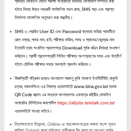
প্রদত্ত মোবাইল ফোনে পরীক্ষা সংক্রান্ত যাবতীয় যোগাযোগ সম্পন্ন করা
হইবে বিধায় উক্ত নম্বরটি সার্বক্ষণিক সচল রাখা, SMS পড়া এবং প্রাপ্ত
নির্দেশনা তাৎক্ষণিক অনুসরণ করা বাঞ্ছনীয়।
SMS এ প্রেরিত User ID এবং Password ব্যবহার করিয়া পরবর্তীতে
রোল নম্বর, পদের নাম, ছবি, পরীক্ষার তারিখ, সময় ও স্থানের/কেন্দ্রের নাম
ইত্যাদি তথ্য সংবলিত প্রবেশপত্র Download পূর্বক রঙিন Print সংরক্ষণ
করিবেন। প্রার্থী প্রবেশপত্রটি লিখিত পরীক্ষায় অংশগ্রহণের সময় এবং উত্তীর্ণ
হইলে মৌখিক পরীক্ষার সময়ে অবশ্যই প্রদর্শন করিবেন।
বিজ্ঞপ্তিটি পত্রিকা ছাড়াও বাংলাদেশ পরমাণু কৃষি গবেষণা ইনস্টিটিউট, বাকুবি
চত্বর, ময়মনসিংহ-এর নিজস্ব ওয়েবসাইটে www.bina.gov.bd অথবা
QR Code স্ক্যান এর মাধ্যমে বাংলাদেশের একমাত্র রাষ্ট্রীয় মোবাইল
অপারেটর টেলিটকের জবপোর্টাল
https://alljobs.teletalk.com.bd
ওয়েবসাইটে পাওয়া যাইবে।
বিশেষভাবে উল্লেখ্য, Online-এ আবেদনপত্রের সকল অংশ পূরণ
করিয়া Submit করা হইলেও পরীক্ষার ফি জমা না দেওয়া পর্যন্ত