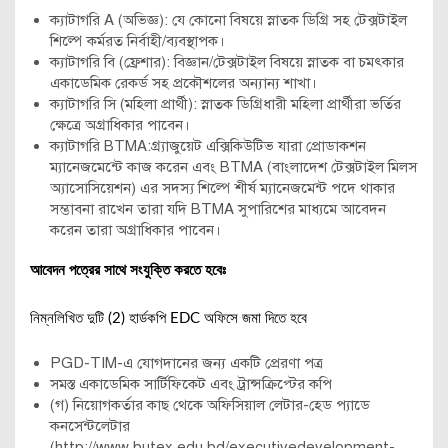
ক্যাটাগরি A (অভিজ্ঞ): যে কোনো বিষয়ে স্নাতক ডিগ্রি সহ টেক্সটাইল
শিল্পে কর্মরত নির্বাহী/ব্যবস্থাপক।
ক্যাটাগরি বি (ফ্রেশার): বিজ্ঞান/টেক্সটাইল বিষয়ে স্নাতক বা চমৎকার
একাডেমিক রেকর্ড সহ প্রকৌশলের অন্যান্য শাখা।
ক্যাটাগরি সি (মহিলা প্রার্থী): স্নাতক ডিগ্রিধারী মহিলা প্রার্থীরা ভর্তির
ক্ষেত্রে অগ্রাধিকার পাবেন।
ক্যাটাগরি BTMA:গ্র্যাজুয়েট এক্সিকিউটিভ যারা প্রোডাকশন
ম্যানেজমেন্টে কাজ করেন এবং BTMA (বাংলাদেশ টেক্সটাইল মিলস
অ্যাসোসিয়েশন) এর সদস্য শিল্পে শীর্ষ ম্যানেজমেন্ট পদে থাকার
সম্ভাবনা রাখেন তারা যদি BTMA সুপারিশের মাধ্যমে আবেদন
করেন তারা অগ্রাধিকার পাবেন।
আবেদন পত্রের সাথে সংযুক্তি করতে হবেঃ
নিম্নলিখিত দুটি (2) হার্ডকপি EDC অফিসে জমা দিতে হবে
PGD-TIM-এ যোগদানের জন্য একটি প্রেরণা পত্র
সমস্ত একাডেমিক সার্টিফিকেট এবং ট্রান্সক্রিপ্টের কপি
(গ) নিয়োগকর্তার কাছ থেকে অফিসিয়াল লেটার-হেড প্যাডে
কনসেন্টলেটার
(http://www.butex.edu.bd/executivedevelopment-