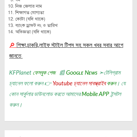
নিজ জেলার নাম
শিক্ষাগত যোগ্যতা
কোটা (যদি থাকে)
ব্যাংক ড্রাফট নং ও তারিখ
অভিজ্ঞতা (যদি থাকে)
🔎
শিক্ষা,চাকরি,লাইফ স্টাইল টিপস সহ সকল খবর সবার আগে
জানতে
KFPlanet
ফেসবুক পেজ
📰
Gᴏᴏɢʟᴇ Nᴇᴡs
➣
টেলিগ্রাম
চ্যানেল
ফলো করুন 👉
Youtube চ্যানেল সাবস্ক্রাইব
করুন
। যে
কোন সার্কুলার ডাউনলোড করতে আমাদের
Mobile APP
ইন্সটল
করুন।
Post