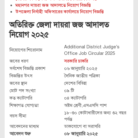
মহানগর দায়রা জজ আদালতে নিয়োগ বিজ্ঞপ্তি
উপজেলা নির্বাহী অফিসারের কার্যালয়ে নিয়োগ বিজ্ঞপ্তি
অতিরিক্ত জেলা দায়রা জজ আদালত
নিয়োগ ২০২৫
Additional District Judge’s
নিয়োগের শিরোনাম
Office Job Circular 2025
জবের ধরণ
সরকারি চাকরি
সর্বশেষ বিজ্ঞপ্তি প্রকাশ
০৬ জানুয়ারি ২০২৫
বিজ্ঞপ্তির উৎস
দৈনিক জাতীয় পত্রিকা
জবের স্থান
দেশের বিভিন্ন
মোট পদ সংখ্যা
০৯ টি
কত ক্যাটাগরি
০৪ ক্যাটাগরি
শিক্ষাগত যোগ্যতা
অষ্টম শ্রেণী,এসএসসি পাশ
১৮-৩০ কোটাধারীদের জন্য ৩২ বছর
বয়স সীমা
পর্যন্ত
আবেদনের মাধ্যম
ডাকযোগে বা সরাসরি
আবেদন শুরু
০৮ জানুয়ারি ২০২৫