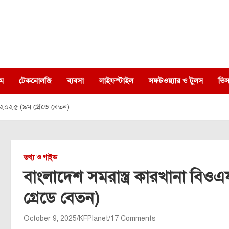
ম
টেকনোলজি
ব্যবসা
লাইফস্টাইল
সফটওয়্যার ও টুলস
ভিস
তি ২০২৫ (৯ম গ্রেডে বেতন)
তথ্য ও গাইড
বাংলাদেশ সমরাস্ত্র কারখানা বিওএ
গ্রেডে বেতন)
October 9, 2025
KFPlanet
17 Comments