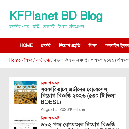
Skip
to
KFPlanet BD Blog
content
চাকরির খবর : ভর্তি : রেজাল্ট : টিপস: ইমিগ্রেশন
HOME
চাকরি
নিয়োগ প্রস্তুতি
শিক্ষা
অনলাইন ইনকা
Home
শিক্ষা
ভর্তি তথ্য
মহিলা বিষয়ক অধিদপ্তর প্রশিক্ষণ ২০২৬ (প্রশিক্ষণার্থী
বিদেশে চাকরি
সরকারিভাবে জর্ডানের বোয়েসেল
নিয়োগ বিজ্ঞপ্তি ২০২৬ (৫৩০ টি ভিসা-
BOESL)
August 5, 2026
KFPlanet
বিদেশে চাকরি
৬৮২ পদে বোয়েসেল নিয়োগ বিজ্ঞপ্তি