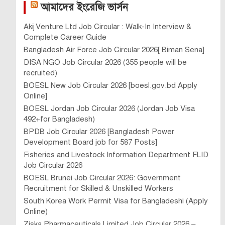
আমাদের ইংরেজি ভার্সন
Akij Venture Ltd Job Circular : Walk-In Interview &
Complete Career Guide
Bangladesh Air Force Job Circular 2026[ Biman Sena]
DISA NGO Job Circular 2026 (355 people will be
recruited)
BOESL New Job Circular 2026 [boesl.gov.bd Apply
Online]
BOESL Jordan Job Circular 2026 (Jordan Job Visa
492+for Bangladesh)
BPDB Job Circular 2026 [Bangladesh Power
Development Board job for 587 Posts]
Fisheries and Livestock Information Department FLID
Job Circular 2026
BOESL Brunei Job Circular 2026: Government
Recruitment for Skilled & Unskilled Workers
South Korea Work Permit Visa for Bangladeshi (Apply
Online)
Ziska Pharmaceuticals Limited Job Circular 2026 –