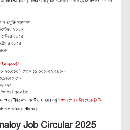
্লিকেশন করুন। বিজ্ঞান ও প্রযুক্তি মন্ত্রণালয় নিয়োগ ২০২৫ সম্পর্কে নিচে দেয়া
 ও প্রযুক্তি মন্ত্রণালয়
প্টেম্বর ২০২৫
প্টেম্বর ২০২৫
ক্টোবর ২০২৫
রনের
ি
টাইম সরকারি
০-২০,০১০/- থেকে ১১,০০০-২৬,৫৯০/-
৩,১৬,২০ গ্রেড
২ বছর
://most.gov.bd
 হয় ও নোটিফিকেশন এলার্ট দেয়া হয়।এখুনি
গুগল প্লে স্টোর থেকে ইন্সটল
জ ডাউনলোড করতে পারবেন।
onaloy Job Circular 2025