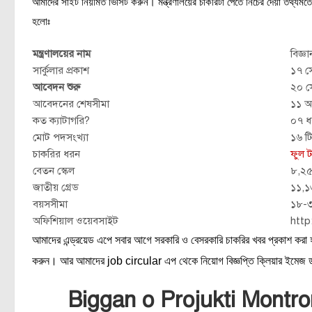
আমাদের সাইট নিয়মিত ভিসিট করুন। মন্ত্রণালয়ের চাকরিটা পেতে নিচের দেয়া তথ্যমতে এপ
হলোঃ
মন্ত্রণালয়ের নাম
বিজ্ঞান
সার্কুলার প্রকাশ
১৭ সে
আবেদন শুরু
২০ সে
আবেদনের শেষসীমা
১১ অ
কত ক্যাটাগরি?
০৭ ধ
মোট পদসংখ্যা
১৬ ট
চাকরির ধরন
ফুল 
বেতন স্কেল
৮,২৫
জাতীয় গ্রেড
১১,১
বয়সসীমা
১৮-৩
অফিশিয়াল ওয়েবসাইট
http
আমাদের এন্ড্রয়েড এপে সবার আগে সরকারি ও বেসরকারি চাকরির খবর প্রকাশ করা
করুন। আর আমাদের job circular এপ থেকে নিয়োগ বিজ্ঞপ্তি ক্লিয়ার ইমে
Biggan o Projukti Montr