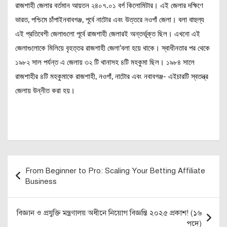
রাজশাহী জেলার বর্তমান আয়তন ২৪০৭.০১ বর্গ কিলোমিটার। এই জেলার দক্ষিণে
ভারত, পশ্চিমে চাঁপাইনবাবগঞ্জ, পূর্বে নাটোর এবং উত্তরে নওগাঁ জেলা। বলা বাহুল্য
এই প্রতিবেশী জেলাগুলো পূর্বে রাজশাহী জেলারই অন্তর্ভূক্ত ছিল। এখনো এই
জেলাগুলোকে মিলিয়ে বৃহত্তর রাজশাহী জেলা’বলা হয়ে থাকে। স্বাধীনতার পর থেকে
১৯৮২ সাল পর্যন্ত এ জেলায় ৩২ টি থানাসহ ৪টি মহকুমা ছিল। ১৯৮৪ সালে
রাজশাহীর ৪টি মহকুমাকে রাজশাহী, নওগাঁ, নাটোর এবং নবাবগঞ্জ- এইচারটি স্বতন্ত্র
জেলায় উন্নীত করা হয়।
Post
From Beginner to Pro: Scaling Your Betting Affiliate
navigation
Business
বিজ্ঞান ও প্রযুক্তি মন্ত্রণালয় অধীনে নিয়োগ বিজ্ঞপ্তি ২০২৫ প্রকাশ! (১৬
পদে)