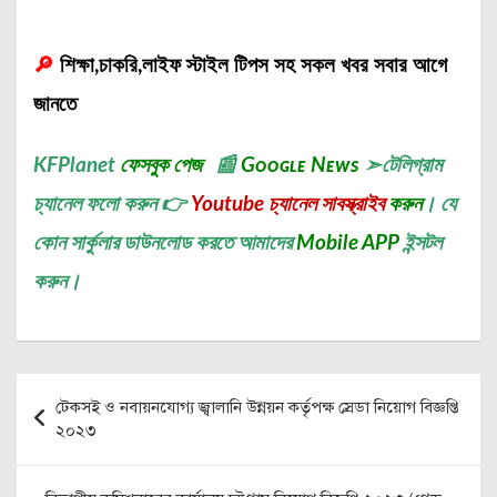
🔎
শিক্ষা,চাকরি,লাইফ স্টাইল টিপস সহ সকল খবর সবার আগে
জানতে
KFPlanet
ফেসবুক পেজ
📰
Gᴏᴏɢʟᴇ Nᴇᴡs
➣
টেলিগ্রাম
চ্যানেল
ফলো করুন 👉
Youtube চ্যানেল সাবস্ক্রাইব
করুন
। যে
কোন সার্কুলার ডাউনলোড করতে আমাদের
Mobile APP
ইন্সটল
করুন।
Post
টেকসই ও নবায়নযোগ্য জ্বালানি উন্নয়ন কর্তৃপক্ষ স্রেডা নিয়োগ বিজ্ঞপ্তি
navigation
২০২৩