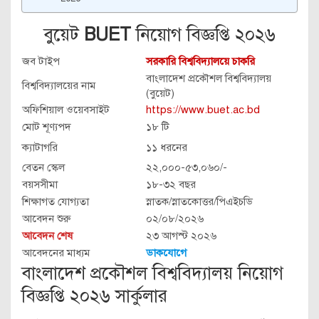
বুয়েট
BUET
নিয়োগ বিজ্ঞপ্তি ২০২৬
জব টাইপ
সরকারি বিশ্ববিদ্যালয়ে চাকরি
বাংলাদেশ প্রকৌশল বিশ্ববিদ্যালয়
বিশ্ববিদ্যালয়ের নাম
(বুয়েট)
অফিশিয়াল ওয়েবসাইট
https://www.buet.ac.bd
মোট শূণ্যপদ
১৮ টি
ক্যাটাগরি
১১ ধরনের
বেতন স্কেল
২২,০০০-৫৩,০৬০/-
বয়সসীমা
১৮-৩২ বছর
শিক্ষাগত যোগ্যতা
স্নাতক/স্নাতকোত্তর/পিএইচডি
আবেদন শুরু
০২/০৮/২০২৬
আবেদন শেষ
২৩ আগস্ট ২০২৬
আবেদনের মাধ্যম
ডাকযোগে
বাংলাদেশ প্রকৌশল বিশ্ববিদ্যালয় নিয়োগ
বিজ্ঞপ্তি ২০২৬ সার্কুলার