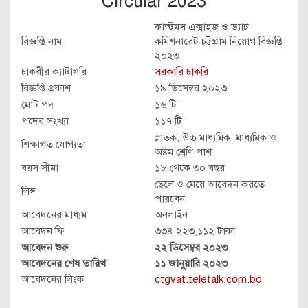
Circular 2023
কাস্টমস এক্সাইজ ও ভ্যাট
বিজ্ঞপ্তি নাম
কমিশনারেট চট্টগ্রাম নিয়োগ বিজ্ঞপ্তি
২০২৩
চাকরীর ক্যাটাগরি
সরকারি চাকরি
বিজ্ঞপ্তি প্রকাশ
১৯ ডিসেম্বর ২০২৩
মোট পদ
১৬ টি
পদের সংখ্যা
১১৭ টি
স্নাতক, উচ্চ মাধ্যমিক, মাধ্যমিক ও
শিক্ষাগত যোগ্যতা
অষ্টম শ্রেণি পাশ
বয়স সীমা
১৮ থেকে ৩০ বছর
ছেলে ও মেয়ে আবেদন করতে
লিঙ্গ
পারবেন
আবেদনের মাধ্যম
অনলাইন
আবেদন ফি
৩৩৪,২২৩,১১২ টাকা
আবেদন শুরু
২২ ডিসেম্বর ২০২৩
আবেদনের শেষ তারিখ
১১ জানুয়ারি ২০২৩
আবেদনের লিংক
ctgvat.teletalk.com.bd