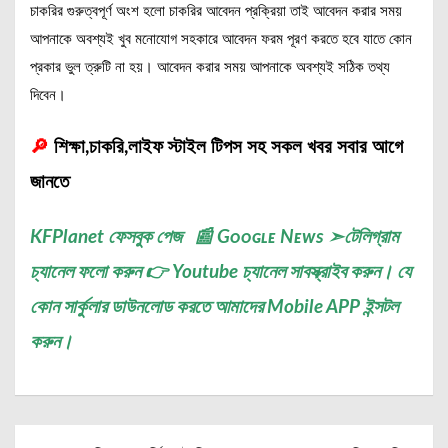
চাকরির গুরুত্বপূর্ণ অংশ হলো চাকরির আবেদন প্রক্রিয়া তাই আবেদন করার সময়
আপনাকে অবশ্যই খুব মনোযোগ সহকারে আবেদন ফরম পূরণ করতে হবে যাতে কোন
প্রকার ভুল ত্রুটি না হয়। আবেদন করার সময় আপনাকে অবশ্যই সঠিক তথ্য
দিবেন।
🔎
শিক্ষা,চাকরি,লাইফ স্টাইল টিপস সহ সকল খবর সবার আগে
জানতে
KFPlanet
ফেসবুক পেজ
📰
Gᴏᴏɢʟᴇ Nᴇᴡs
➣
টেলিগ্রাম
চ্যানেল
ফলো করুন 👉
Youtube চ্যানেল সাবস্ক্রাইব করুন
। যে
কোন সার্কুলার ডাউনলোড করতে আমাদের
Mobile APP
ইন্সটল
করুন।
Post