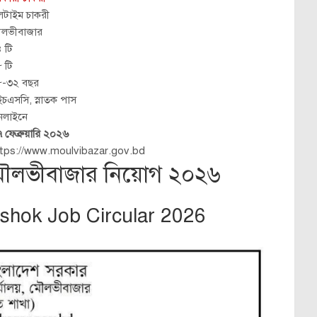
লটাইম চাকরী
লভীবাজার
 টি
 টি
৮-৩২ বছর
চএসসি, স্নাতক পাস
নলাইনে
 ফেব্রুয়ারি ২০২৬
tps://www.moulvibazar.gov.bd
় মৌলভীবাজার নিয়োগ ২০২৬
shok Job Circular 2026