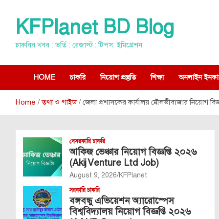
Skip
to
KFPlanet BD Blog
content
চাকরির খবর : ভর্তি : রেজাল্ট : টিপস: ইমিগ্রেশন
HOME
চাকরি
নিয়োগ প্রস্তুতি
শিক্ষা
অনলাইন ইনকা
Home
তথ্য ও গাইড
জেলা প্রশাসকের কার্যালয় মৌলভীবাজার নিয়োগ বিজ্ঞ
বেসরকারি চাকরি
আকিজ ভেঞ্চার নিয়োগ বিজ্ঞপ্তি ২০২৬
(Akij Venture Ltd Job)
August 9, 2026
KFPlanet
সরকারি চাকরি
বঙ্গবন্ধু এভিয়েশন অ্যারোস্পেস
বিশ্ববিদ্যালয় নিয়োগ বিজ্ঞপ্তি ২০২৬