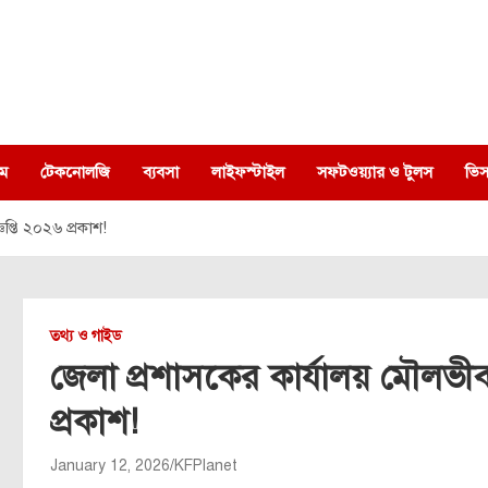
ম
টেকনোলজি
ব্যবসা
লাইফস্টাইল
সফটওয়্যার ও টুলস
ভিস
প্তি ২০২৬ প্রকাশ!
তথ্য ও গাইড
জেলা প্রশাসকের কার্যালয় মৌলভীব
প্রকাশ!
January 12, 2026
KFPlanet