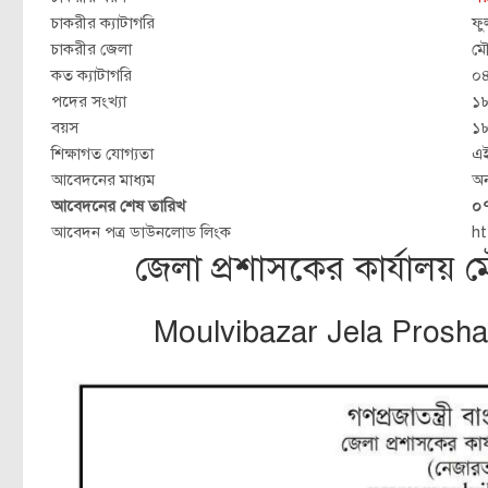
চাকরীর ক্যাটাগরি
ফু
চাকরীর জেলা
মৌ
কত ক্যাটাগরি
০৪
পদের সংখ্যা
১৮
বয়স
১
শিক্ষাগত যোগ্যতা
এই
আবেদনের মাধ্যম
অ
আবেদনের শেষ তারিখ
০৭
আবেদন পত্র ডাউনলোড লিংক
ht
জেলা প্রশাসকের কার্যালয
Moulvibazar Jela Prosha