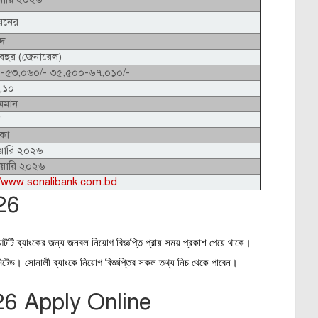
ধরনের
পদ
বছর (জেনারেল)
-৫৩,০৬০/- ৩৫,৫০০-৬৭,০১০/-
৯,১০
সমমান
কা
য়ারি ২০২৬
রুয়ারি ২০২৬
//www.sonalibank.com.bd
26
টটি ব্যাংকের জন্য জনবল নিয়োগ বিজ্ঞপ্তি প্রায় সময় প্রকাশ পেয়ে থাকে।
মিটেড। সোনালী ব্যাংকে নিয়োগ বিজ্ঞপ্তির সকল তথ্য নিচ থেকে পাবেন।
26 Apply Online