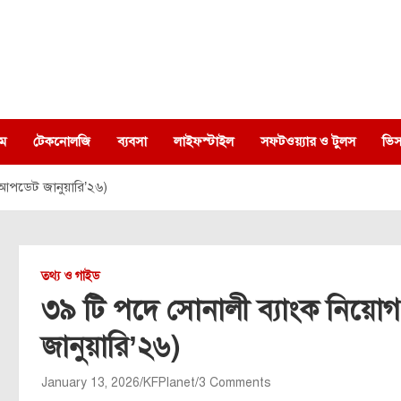
ম
টেকনোলজি
ব্যবসা
লাইফস্টাইল
সফটওয়্যার ও টুলস
ভিস
 (আপডেট জানুয়ারি’২৬)
তথ্য ও গাইড
৩৯ টি পদে সোনালী ব্যাংক নিয়োগ
জানুয়ারি’২৬)
January 13, 2026
KFPlanet
3 Comments