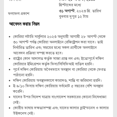
খ্রিস্টাব্দের মধ্যে
৩১ অগাস্ট
, ২০২৩ খ্রি. তারিখ
ফলাফল প্রকাশ
বুধবার দুপুর ১২ টায়
আবেদন করার নিয়ম
কোরিয়া লটারি সার্কুলার ২০২৩ অনুযায়ী আগামী ২৮ আগস্ট থেকে
৩০ আগস্ট পর্যন্ত কোরিয়া অনলাইনে রেজিষ্ট্রেশন করা যাবে। তাই
নির্ধারিত তারিখ এবং সময়ের মধ্যে সকল প্রার্থীকে অনলাইনে
আবেদন প্রক্রিয়া সম্পন্ন করতে হবে।
রাষ্ট্রের কোন আদালত কর্তৃক সাজা প্রাপ্ত নন এবং ইতােপূর্বে দক্ষিণ
কোরিয়ার ইমিগ্রেশন কর্তৃক ভিসা/সিসিভিআই বাতিল হয়নি।
পূর্বে দক্ষিণ কোরিয়ায় অবৈধভাবে অবস্থান বা কোরিয়া থেকে ফেরত
পাঠানাে হয়নি।
দক্ষিণ কোরিয়ায় অবস্থানকালে কারাদণ্ড, শান্তি বা জরিমানা হয়নি।
ই-৯/১০ ভিসায় দক্ষিণ কোরিয়ায় সর্বমােট ৫ বছরের বেশি অবস্থান
করেনি।
যাদের উপর বিদেশ যাত্রায় বাংলাদেশ সরকারের কোনাে নিষেধাজ্ঞা
নেই।
কোরীয় ভাষায় দক্ষতাসম্পন্ন এবং যাদের কালার ব্লাইন্ডনেস ও কালার
উইকনেস নেই।