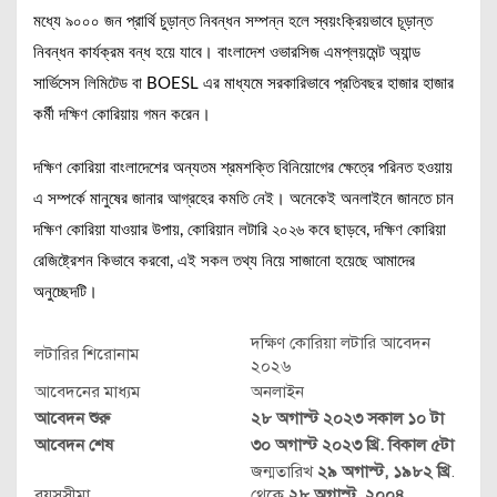
মধ্যে ৯০০০ জন প্রার্থি চুড়ান্ত নিবন্ধন সম্পন্ন হলে স্বয়ংক্রিয়ভাবে চূড়ান্ত
নিবন্ধন কার্যক্রম বন্ধ হয়ে যাবে। বাংলাদেশ ওভারসিজ এমপ্লয়মেন্ট অ্যান্ড
সার্ভিসেস লিমিটেড বা BOESL এর মাধ্যমে সরকারিভাবে প্রতিবছর হাজার হাজার
কর্মী দক্ষিণ কোরিয়ায় গমন করেন।
দক্ষিণ কোরিয়া বাংলাদেশের অন্যতম শ্রমশক্তি বিনিয়োগের ক্ষেত্রে পরিনত হওয়ায়
এ সম্পর্কে মানুষের জানার আগ্রহের কমতি নেই। অনেকেই অনলাইনে জানতে চান
দক্ষিণ কোরিয়া যাওয়ার উপায়, কোরিয়ান লটারি ২০২৬ কবে ছাড়বে, দক্ষিণ কোরিয়া
রেজিষ্ট্রেশন কিভাবে করবো, এই সকল তথ্য নিয়ে সাজানো হয়েছে আমাদের
অনুচ্ছেদটি।
দক্ষিণ কোরিয়া লটারি আবেদন
লটারির শিরোনাম
২০২৬
আবেদনের মাধ্যম
অনলাইন
আবেদন শুরু
২৮ অগাস্ট ২০২৩ সকাল ১০ টা
আবেদন শেষ
৩০ অগাস্ট ২০২৩ খ্রি. বিকাল ৫টা
জন্মতারিখ
২৯ অগাস্ট, ১৯৮২ খ্রি
.
বয়সসীমা
থেকে
২৮ অগাস্ট, ২০০৪