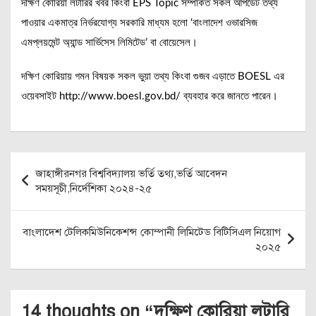
দক্ষিণ কোরিয়া লটারির খবর কিংবা EPS Topic সম্পর্কিত সকল আপডেট তথ্য
পাওয়ার একমাত্র নির্ভরযোগ্য সরকারি মাধ্যম হলো ‘বাংলাদেশ ওভারসিজ
এমপ্লয়মেন্ট অ্যান্ড সার্ভিসেস লিমিটেড’ বা বোয়েসেল।
দক্ষিণ কোরিয়ায় গমন বিষয়ক সকল ভুয়া তথ্য কিংবা গুজব এড়াতে BOESL এর
ওয়েবসাইট http://www.boesl.gov.bd/ ব্যবহার করে জানতে পারেন।
Post
জাহাঙ্গীরনগর বিশ্ববিদ্যালয় ভর্তি তথ্য,ভর্তি আবেদন
navigation
সময়সূচী,নির্দেশিকা ২০২৪-২৫
বাংলাদেশ টেলিকমিউনিকেশন্স কোম্পানী লিমিটেড বিটিসিএল নিয়োগ
২০২৫
14 thoughts on “
দক্ষিণ কোরিয়া লটারি