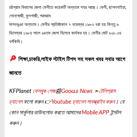
চট্টগ্রাম বিভাগের জেলা ফেনীতে কয়েকটি অন্যতম শহর আছে। ফেনী, ছাগলনাইয়া,
সোনাগাজী, ফুলগাজী, পরশুরাম
দাগনভূঞা অন্যতম। ফেনীর প্রতিষ্ঠাকাল ৭ নভেম্বর ১৯৮৩ ধরা হয় কিন্তু ৬
ডিসেম্বর ১৯৮৪ সালে ৬৪তম জেলা হিসেবে কার্যকর হয়। ফেনীর মোট ৯২৮.৩৪
বর্গকিমি।
🔎
শিক্ষা,চাকরি,লাইফ স্টাইল টিপস সহ সকল খবর সবার আগে
জানতে
KFPlanet
ফেসবুক পেজ
📰
Gᴏᴏɢʟᴇ Nᴇᴡs
➣
টেলিগ্রাম
চ্যানেল
ফলো করুন 👉
Youtube চ্যানেল সাবস্ক্রাইব করুন
।
যে
কোন সার্কুলার ডাউনলোড করতে আমাদের
Mobile APP
ইন্সটল
করুন।