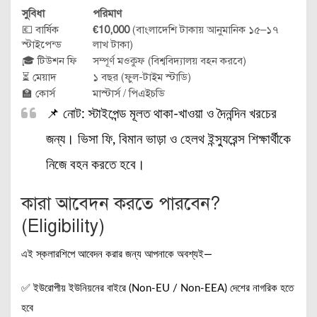
সুবিধা
পরিমাণ
💶 বার্ষিক
€10,000
(বাংলাদেশি টাকায় আনুমানিক ১৫–১৭
স্টাইপেন্ড
লাখ টাকা)
🎓 টিউশন ফি
সম্পূর্ণ মওকুফ (বিশ্ববিদ্যালয় বহন করবে)
⏳ মেয়াদ
১ বছর (ফুল-টাইম স্টাডি)
🏫 কোর্স
মাস্টার্স / পিএইচডি
📌 নোট: স্টাইপেন্ড মূলত থাকা-খাওয়া ও দৈনন্দিন খরচের
জন্য। ভিসা ফি, বিমান ভাড়া ও হেলথ ইন্স্যুরেন্স শিক্ষার্থীকে
নিজে বহন করতে হবে।
কারা আবেদন করতে পারবেন?
(Eligibility)
এই স্কলারশিপে আবেদন করার জন্য আপনাকে অবশ্যই—
✅ ইউরোপীয় ইউনিয়নের বাইরে (Non-EU / Non-EEA) দেশের নাগরিক হতে
হবে