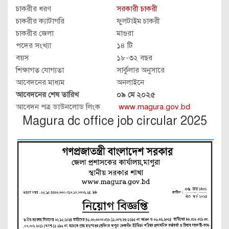
চাকরীর ধরণ
সরকারী চাকরী
চাকরীর ক্যাটাগরি
ফুলটাইম চাকরী
চাকরীর জেলা
মাগুরা
পদের সংখ্যা
১৪ টি
বয়স
১৮-৩২ বছর
শিক্ষাগত যোগ্যতা
সার্কুলার অনুসারে
আবেদনের মাধ্যম
অনলাইনে
আবেদনের শেষ তারিখ
০৯ মে ২০২৫
আবেদন পত্র ডাউনলোড লিংক
www.magura.gov.bd
Magura dc office job circular 2025