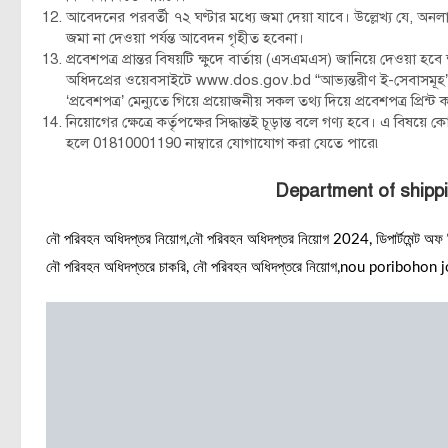
আবেদনের পরবর্তী ৭২ ঘণ্টার মধ্যে জমা দেয়া যাবে। উল্লেখ্য যে, 
জমা না দেওয়া পর্যন্ত আবেদন গৃহীত হবেনা।
প্রবেশপত্র প্রান্তর বিষয়টি ক্ষুদে বার্তায় (এসএমএস) জানিয়ে দেওয়া 
অধিদপ্রের ওয়েবসাইটে www.dos.gov.bd “আভ্যন্তরীণ ই-সেবাসমূহ’ এ
‘প্রবেশপত্র’ মেন্যুতে গিয়ে প্রয়োজনীয় সকল তথ্য দিয়ে প্রবেশপত্র প্রিন
নিয়োগের ক্ষেত্রে কর্তৃপক্ষের সিদ্ধান্তই চূড়ান্ত বলে গণ্য হবে। এ ব
হলে 01810001190 নাম্বারে যোগাযোগ করা যেতে পারে৷
Department of shippi
নৌ পরিবহন অধিদপ্তর নিয়োগ,নৌ পরিবহন অধিদপ্তর নিয়োগ 2024, ডিপার্টমেন্ট অফ শিপ
নৌ পরিবহন অধিদপ্তরে চাকরি, নৌ পরিবহন অধিদপ্তরে নিয়োগ,nou poriboh