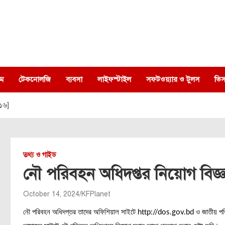
ম
টেকনোলজি
ব্যবসা
লাইফস্টাইল
সফটওয়্যার ও টুলস
ভিস
 ১৬]
তথ্য ও গাইড
নৌ পরিবহন অধিদপ্তর নিয়োগ বিজ্ঞপ
October 14, 2024
KFPlanet
নৌ পরিবহন অধিদপ্তর তাদের অফিশিয়াল সাইটে http://dos.gov.bd ও জাতীয় পত্র