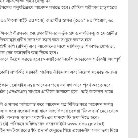
েত্রে এফিডেভিট গ্রহণ যোগ্য নয়।
র্তৃপক্ষের অনুমতিক্রমে আবেদন করতে হবে। মৌখিক পরীক্ষার ছাড়পত্রের
০০ কিলো বাইট এর মধ্যে) ও প্রার্থীর স্বাক্ষর (৩০০* ৮০ পিক্সেল, ৬০
ন্সিলর/পৌরসভার মেয়র/কাউন্সিলর কর্তৃক প্রদত্ত নাগরিকত্ব ও ১ম শ্রেনীর
 মুক্তিযোদ্ধারধারীর সনদপত্র স্ক্যান করে সংযুক্ত করতে হবে।
্রিন্ট কপি (রঙ্গিন) এবং আবেদনের সাথে দাখিলকৃত শিক্ষাগত যোগ্যতা,
্রের এক সেট ফটোকপি জমা দিতে হবে।
ভাবে উল্লেখ করতে হবে।অনলাইনের নির্দেশ মোতাবেক শর্তাবলী অসম্পূর্ণ
োটা সম্পর্কিত সরকারী প্রচলিত নীতিমালা এবং নিয়োগ সংক্রান্ত অন্যান্য
িকানা, মোবাইল নম্বর আবেদন পত্রে যথাযথ ভাবে পূরণ করতে হবে।
র্তার (এসএমএস) মাধ্যমে প্রার্থীকে জানানো হবে। তাই আবেদন পাত্রে
ি ও সাক্ষর আপলোড করে আবেদন পত্র নিশ্চিত করে আবেদন সম্পন্ন
ড করে সংরক্ষণ করা যাবে এবং উপরে দেওয়া “ফি প্রদান’ মেন্যু থেকে
ট, অন্যান্য ব্যাংক পেমেন্ট) এর মাধ্যমে ফি জমা দিতে হবে।
ধ্যে নৌ-পরিবহন অধিদপ্তরের ওয়েবসাইটে www.dos.gov.bd)
ইন সফটওয়্যারের ‘ফি প্রদান’ মেন্যুতে গিয়ে প্রয়োজনীয় সকল তথ্য দিয়ে