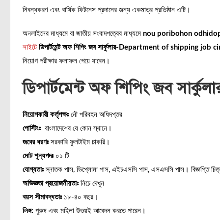
নিবন্ধকরণ এবং বার্ষিক ফিটনেস প্রদানের জন্য একমাত্র প্রতিষ্ঠান এটি।
অনলাইনের মাধ্যমে বা জাতীয় সংবাদপত্রের মাধ্যমে
nou poribohon odhidop
সাইটে
ডিপার্টমেন্ট অফ শিপিং জব সার্কুলার-Department of shipping job c
নিয়োগ পরীক্ষার ফলাফল পেয়ে যাবেন।
ডিপার্টমেন্ট অফ শিপিং জব সার্কুল
নিয়োগকারী কর্তৃপক্ষঃ
নৌ পরিবহন অধিদপ্তর
পোস্টিংঃ
বাংলাদেশের যে কোন স্থানে।
জবের ধরণঃ
সরকারি ফুলটাইম চাকরি।
মোট শূন্যপদঃ
০১ টি
যোগ্যতাঃ
স্নাতক পাস, ডিপ্লোমা পাস, এইচএসসি পাস, এসএসসি পাস। বিজ্ঞপ্তি চিত্র
অভিজ্ঞতা প্রয়োজনীয়তাঃ
নিচে দেখুন
বয়স সীমাবদ্ধতাঃ
১৮-৪০ বছর।
লিঙ্গ:
পুরুষ এবং মহিলা উভয়ই আবেদন করতে পারেন।