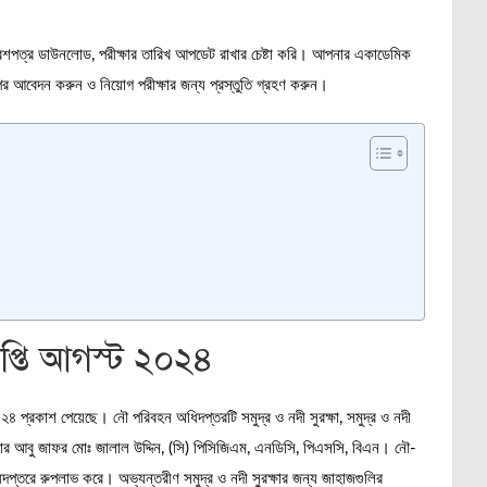
েশপত্র ডাউনলোড, পরীক্ষার তারিখ আপডেট রাখার চেষ্টা করি। আপনার একাডেমিক
রপর আবেদন করুন ও নিয়োগ পরীক্ষার জন্য প্রস্তুতি গ্রহণ করুন।
ঞপ্তি আগস্ট ২০২৪
২৪ প্রকাশ পেয়েছে। নৌ পরিবহন অধিদপ্তরটি সমুদ্র ও নদী সুরক্ষা, সমুদ্র ও নদী
র আবু জাফর মোঃ জালাল উদ্দিন, (সি) পিসিজিএম, এনডিসি, পিএসসি, বিএন। নৌ-
প্তরে রুপলাভ করে। অভ্যন্তরীণ সমুদ্র ও নদী সুরক্ষার জন্য জাহাজগুলির