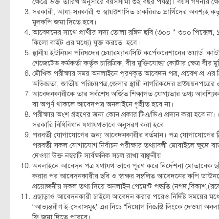
ক্ষেত্রে উক্ত তারিখ অনুসারে বয়সসীমা ৩২ বছর পর্যন্ত)। বয়স গণনার ক্ষ
সরকারী, আধা-সরকারী ও স্বায়ত্তশাসিত চাকরিরত প্রার্থিদের অবশ্যই ক
মূলকপি জমা দিতে হবে।
আবেদনের সাথে প্রার্থীর সদ্য তোলা রঙ্গিন ছবি (৩০০ * ৩০০ পিক্সেল, ১
কিলো বাইট এর মধ্যে) যুক্ত করতে হবে।
স্থানীয় ইউনিয়ন পরিষদের চেয়ারম্যান/সিটি কর্পেকরেশানের ওয়ার্ড কাউ
গেজেটেড কর্মকর্তা কর্তৃক চারিত্রিক, বীর মুক্তিযোদ্ধা কোটার ক্ষেত্র বীর
মৌখিক পরীক্ষার সময় অনলাইনে পূরণকৃত আবেদন পত্র, প্রবেশ প্র এর প
অভিজ্ঞতা, জাতীয় পরিচয়পত্র,জেলার স্থায়ী নাগরিকদের প্রত্য়য়নপত
আবেদনকারীকে তার সর্বশেষ অর্জিত শিক্ষাগত যোগ্যতার তথ্য আবশ্যিক
বা অপূর্ণ থাকলে আবেদপত্র অনলাইনে গৃহীত হবে না।
পরীক্ষায় অংশ গ্রহণের জন্য কোন প্রকার টিএ/ডিএ প্রদান করা হবে না। ক
সরকারি বিধিবিধান যথাযথভাবে অনুসরণ করা হবে।
পরবর্তী যোগাযোগের জন্য আবেদনকারীর বর্তমান। পত্র যোগাযোগের ঠ
পরবর্তী সকল যোগাযোগ নির্বাচন পরীক্ষার তথ্যাবলী মোবাইলে ক্ষুদে বা
দেওয়া উক্ত নন্বরটি সার্বক্ষনিক সচল রাখা বাঞ্ছনীয়।
অনলাইনে আবেদন পত্র যথাযথ ভাবে পূরণ করে নির্দেশনা মোতাবেক ছব
করার পর আবেদনকারীর ছবি ও স্বাক্ষর সম্বলিত আবেদনের কপি ডাউনলো
প্রয়োজনীয় সকল তথ্য দিয়ে অনলাইন পেমেন্ট পদ্ধতি (নগদ,বিকাশ,(রকে
এছাড়াও আবেদনকারী চাইলে আবেদন করার পরেও নির্দিষ্ট সময়ের ম
“আভ্যন্তরীণ ই-সেবাসমূহ’ এর নিচে “নিয়োগ বিজ্ঞপ্তি লিংকে দেওয়া অনলা
ফি জমা দিতে পারবে।