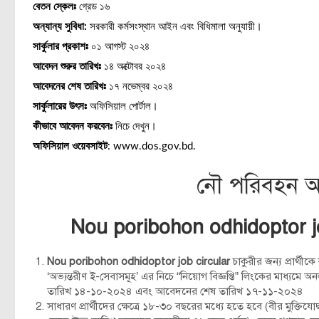
বেতন স্কেলঃ
গ্রেড ১৬
অন্যান্য সুবিধা:
সরকারী কর্মসংস্থান আইন এবং বিধিমালা অনুযায়ী।
সার্কুলার প্রকাশঃ
০১ আগস্ট ২০২৪
আবেদন শুরুর তারিখঃ
১৪ অক্টোবর ২০২৪
আবেদনের শেষ তারিখঃ
১৭ নভেম্বর ২০২৪
সার্কুলারের উৎসঃ
অফিসিয়াল পোর্টাল।
কীভাবে আবেদন করবেনঃ
নিচে দেখুন।
অফিসিয়াল ওয়েবসাইট
: www.dos.gov.bd.
নৌ পরিবহন অধ
Nou poribohon odhidoptor j
Nou poribohon odhidoptor job circular
চাকুরীর জন্য প্রার্থ
‘অভ্যন্তরীণ ই-সেবাসমূহ’ এর নিচে “নিয়োগ বিজ্ঞপ্তি” লিংকের মাধ্
তারিখ ১৪-১০-২০২৪ এবং আবেদনের শেষ তারিখ ১৭-১১-২০২৪
সাধারণ প্রার্থীদের ক্ষেত্রে ১৮-৩০ বছরের মধ্যে হতে হবে (বীর মুক্তিযোদ্ধা