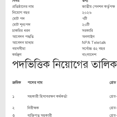
বিষয়
তথ্য
প্রতিষ্ঠানের নাম
জাতীয় পেনশন কর্তৃপক্ষ
নিয়োগ বছর
২০২৬
মোট পদ
৭টি
মোট শূন্যপদ
২০টি
চাকরির ধরন
সরকারি
আবেদন পদ্ধতি
অনলাইন
আবেদন মাধ্যম
NPA Teletalk
বয়সসীমা
সর্বোচ্চ ৩২ বছর
কর্মস্থল
বাংলাদেশ
পদভিত্তিক নিয়োগের তালিক
ক্রমিক
পদের নাম
গ্রেড
১
সহকারী হিসাবরক্ষণ কর্মকর্তা
গ্রে
২
নিরীক্ষক
গ্রে
৩
ব্যক্তিগত সহকারী
গ্রে