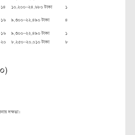
ড-১৪
১০,২০০–২৪,৬৮০ টাকা
১
ড-১৬
৯,৩০০–২২,৪৯০ টাকা
৪
ড-১৬
৯,৩০০–২২,৪৯০ টাকা
১
ড-২০
৮,২৫০–২০,০১০ টাকা
৮
১০)
ায় দক্ষতা।