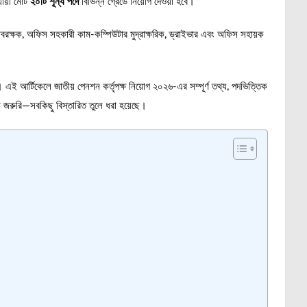
যায়ী মোট
২০টি শূন্য পদে
বিভিন্ন গ্রেডে নিয়োগ দেওয়া হবে।
িসাবরক্ষক, অফিস সহকারী কাম-কম্পিউটার মুদ্রাক্ষরিক, ড্রাইভার এবং অফিস সহায়ক
গ। এই আর্টিকেলে জাতীয় পেনশন কর্তৃপক্ষ নিয়োগ ২০২৬-এর সম্পূর্ণ তথ্য, পদভিত্তিক
া জরুরি—সবকিছু বিস্তারিত তুলে ধরা হয়েছে।