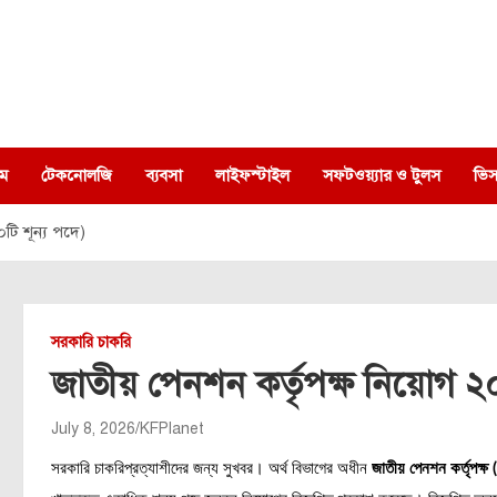
ম
টেকনোলজি
ব্যবসা
লাইফস্টাইল
সফটওয়্যার ও টুলস
ভিস
টি শূন্য পদে)
সরকারি চাকরি
জাতীয় পেনশন কর্তৃপক্ষ নিয়োগ ২
July 8, 2026
KFPlanet
সরকারি চাকরিপ্রত্যাশীদের জন্য সুখবর। অর্থ বিভাগের অধীন
জাতীয় পেনশন কর্তৃ