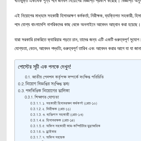
খাতভুক্ত একাধিক শূন্য পদে জনবল নিয়োগের বিজ্ঞপ্তি প্রকাশ করেছে। বিজ্ঞপ্তি অনু
এই নিয়োগের মাধ্যমে সহকারী হিসাবরক্ষণ কর্মকর্তা, নিরীক্ষক, ব্যক্তিগত সহকারী, হ
পদে যোগ্য বাংলাদেশি নাগরিকদের কাছ থেকে অনলাইনে আবেদন আহ্বান করা হয়েছে।
যারা সরকারি চাকরিতে ক্যারিয়ার গড়তে চান, তাদের জন্য এটি একটি গুরুত্বপূর্ণ সুযো
যোগ্যতা, বেতন, আবেদন পদ্ধতি, গুরুত্বপূর্ণ তারিখ এবং আবেদন করার আগে যা যা জান
পোস্টের সূচী এক পলকে দেখুন!
জাতীয় পেনশন কর্তৃপক্ষ সম্পর্কে সংক্ষিপ্ত পরিচিতি
নিয়োগ বিজ্ঞপ্তির সংক্ষিপ্ত তথ্য
পদভিত্তিক নিয়োগের তালিকা
শিক্ষাগত যোগ্যতা
১. সহকারী হিসাবরক্ষণ কর্মকর্তা (গ্রেড-১০)
২. নিরীক্ষক (গ্রেড-১১)
৩. ব্যক্তিগত সহকারী (গ্রেড-১৩)
৪. হিসাবরক্ষক (গ্রেড-১৪)
৫. অফিস সহকারী কাম-কম্পিউটার মুদ্রাক্ষরিক
৬. ড্রাইভার
৭. অফিস সহায়ক