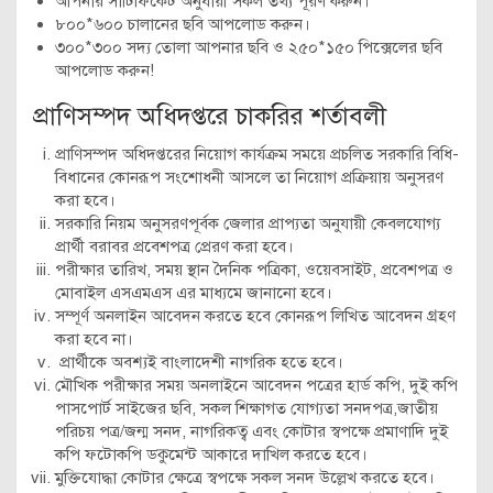
আপনার সার্টিফিকেট অনুযায়ী সকল তথ্য পূরণ করুন।
৮০০*৬০০ চালানের ছবি আপলোড করুন।
৩০০*৩০০ সদ্য তোলা আপনার ছবি ও ২৫০*১৫০ পিক্সেলের ছবি
আপলোড করুন!
প্রাণিসম্পদ অধিদপ্তরে চাকরির শর্তাবলী
প্রাণিসম্পদ অধিদপ্তরের নিয়োগ কার্যক্রম সময়ে প্রচলিত সরকারি বিধি-
বিধানের কোনরূপ সংশোধনী আসলে তা নিয়োগ প্রক্রিয়ায় অনুসরণ
করা হবে।
সরকারি নিয়ম অনুসরণপূর্বক জেলার প্রাপ্যতা অনুযায়ী কেবলযোগ্য
প্রার্থী বরাবর প্রবেশপত্র প্রেরণ করা হবে।
পরীক্ষার তারিখ, সময় স্থান দৈনিক পত্রিকা, ওয়েবসাইট, প্রবেশপত্র ও
মোবাইল এসএমএস এর মাধ্যমে জানানো হবে।
সম্পূর্ণ অনলাইন আবেদন করতে হবে কোনরূপ লিখিত আবেদন গ্রহণ
করা হবে না।
প্রার্থীকে অবশ্যই বাংলাদেশী নাগরিক হতে হবে।
মৌখিক পরীক্ষার সময় অনলাইনে আবেদন পত্রের হার্ড কপি, দুই কপি
পাসপোর্ট সাইজের ছবি, সকল শিক্ষাগত যোগ্যতা সনদপত্র,জাতীয়
পরিচয় পত্র/জন্ম সনদ, নাগরিকত্ব এবং কোটার স্বপক্ষে প্রমাণাদি দুই
কপি ফটোকপি ডকুমেন্ট আকারে দাখিল করতে হবে।
মুক্তিযোদ্ধা কোটার ক্ষেত্রে স্বপক্ষে সকল সনদ উল্লেখ করতে হবে।