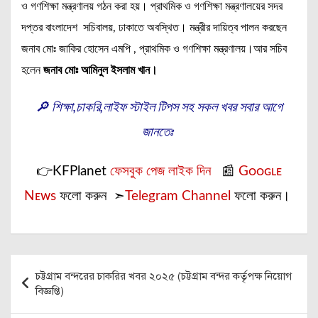
ও গণশিক্ষা মন্ত্রণালয় গঠন করা হয়। প্রাথমিক ও গণশিক্ষা মন্ত্রণালয়ের সদর
দপ্তর বাংলাদেশ সচিবালয়, ঢাকাতে অবস্থিত। মন্ত্রীর দায়িত্ব পালন করছেন
জনাব মোঃ জাকির হোসেন এমপি , প্রাথমিক ও গণশিক্ষা মন্ত্রণালয়।আর সচিব
হলেন
জনাব মোঃ আমিনুল ইসলাম খান।
🔎 শিক্ষা,চাকরি,লাইফ স্টাইল টিপস সহ সকল খবর সবার আগে
জানতেঃ
👉KFPlanet
ফেসবুক পেজ লাইক দিন
📰
Gᴏᴏɢʟᴇ
Nᴇᴡs
ফলো করুন ➣
Telegram Channel
ফলো করুন।
Post
চট্টগ্রাম বন্দরের চাকরির খবর ২০২৫ (চট্টগ্রাম বন্দর কর্তৃপক্ষ নিয়োগ
navigation
বিজ্ঞপ্তি)