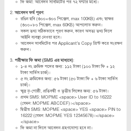
ফি জমা: আবেদন সাবমিটের পর ৭২ ঘণ্টার মধ্যে।
আবেদন ফর্ম পূরণ
:
রঙিন ছবি (৩০০×৩০০ পিক্সেল, max 100KB) এবং স্বাক্ষর
(৩০০×৮০ পিক্সেল, max 60KB) আপলোড করুন।
সকল তথ্য সঠিকভাবে পূরণ করুন, কারণ অসত্য তথ্য দিলে
আইনি ব্যবস্থা নেওয়া হবে।
আবেদন সাবমিটের পর Applicant’s Copy প্রিন্ট করে সংরক্ষণ
করুন।
পরীক্ষার ফি জমা (SMS এর মাধ্যমে)
:
১-৪ নং ক্রমিক পদের জন্য: ১১২ টাকা (১০০ টাকা ফি + ১২
টাকা সার্ভিস চার্জ)।
৫ নং ক্রমিকের জন্য: ৫৬ টাকা (৫০ টাকা ফি + ৬ টাকা সার্ভিস
চার্জ)।
ক্ষুদ্র নৃ-গোষ্ঠী, প্রতিবন্ধী ও তৃতীয় লিঙ্গের জন্য: ৫৬ টাকা।
প্রথম SMS: MOPME <space> User ID to 16222
(যেমন: MOPME ABCDEF)।</space>
দ্বিতীয় SMS: MOPME <space> YES <space> PIN to
16222 (যেমন: MOPME YES 12345678)।</space>
</space>
ফি জমা না দিলে আবেদন গ্রহণযোগ্য হবে না।