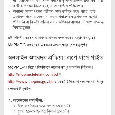
না। মৌখিক পরীক্ষায় সকল সনদের মূলকপি প্রদর্শন এবং সত্যায়িত
ফটোকপি জমা দিতে হবে, সাথে জাতীয় পরিচয়পত্র।
অন্যান্য
: সকল পদের পরীক্ষা একই তারিখে হতে পারে, তাই
একাধিক পদে আবেদন না করার পরামর্শ। কর্তৃপক্ষ পদ সংখ্যা
পরিবর্তন বা বিজ্ঞপ্তি বাতিল করার অধিকার রাখেন। নিয়োগ সংক্রান্ত
সিদ্ধান্ত চূড়ান্ত।
এই শর্তাবলী মেনে চললে আপনার আবেদন সফল হওয়ার সম্ভাবনা বাড়বে।
MoPME নিয়োগ ২০২৫-এর জন্য এগুলো অত্যন্ত গুরুত্বপূর্ণ।
অনলাইন আবেদন প্রক্রিয়া: ধাপে ধাপে গাইড
MoPME-এর নিয়োগ বিজ্ঞপ্তিতে আবেদন সম্পূর্ণ অনলাইন ভিত্তিক।
http://mopme.teletalk.com.bd
বা
http://www.mopme.gov.bd
ওয়েবসাইটে গিয়ে আবেদন করুন। নিম্নে
ধাপগুলো বিস্তারিত:
আবেদনের সময়সীমা
:
শুরু: ০১/০৯/২০২৫ সকাল ১০:০০ টা।
শেষ: ২১/০৯/২০২৫ বিকাল ৫:০০ টা।