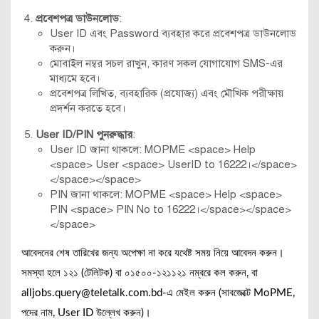
প্রবেশপত্র ডাউনলোড
:
User ID এবং Password ব্যবহার করে প্রবেশপত্র ডাউনলোড
করুন।
মোবাইল নম্বর সচল রাখুন, কারণ সকল যোগাযোগ SMS-এর
মাধ্যমে হবে।
প্রবেশপত্র লিখিত, ব্যবহারিক (প্রযোজ্য) এবং মৌখিক পরীক্ষায়
প্রদর্শন করতে হবে।
User ID/PIN পুনরুদ্ধার
:
User ID জানা থাকলে: MOPME <space> Help
<space> User <space> UserID to 16222।</space>
</space></space>
PIN জানা থাকলে: MOPME <space> Help <space>
PIN <space> PIN No to 16222।</space></space>
</space>
আবেদনের শেষ তারিখের জন্য অপেক্ষা না করে যথেষ্ট সময় নিয়ে আবেদন করুন।
সমস্যা হলে ১২১ (টেলিটক) বা ০১৫০০-১২১১২১ নম্বরে কল করুন, বা
alljobs.query@teletalk.com.bd-এ মেইল করুন (সাবজেক্টে MoPME,
পদের নাম, User ID উল্লেখ করুন)।