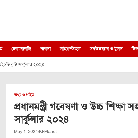
ম
টেকনোলজি
ব্যবসা
লাইফস্টাইল
সফটওয়্যার ও টুলস
ভিস
এইচডি বৃত্তি সার্কুলার ২০২৪
তথ্য ও গাইড
প্রধানমন্ত্রী গবেষণা ও উচ্চ শিক্ষা
সার্কুলার ২০২৪
May 1, 2024
KFPlanet