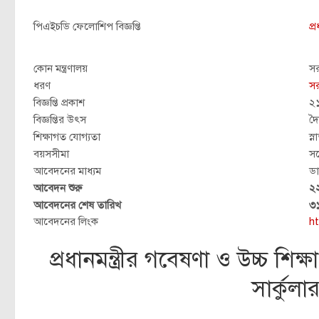
পিএইচডি ফেলোশিপ বিজ্ঞপ্তি
প্
কোন মন্ত্রণালয়
সর
ধরণ
সর
বিজ্ঞপ্তি প্রকাশ
২১
বিজ্ঞপ্তির উৎস
দৈ
শিক্ষাগত যোগ্যতা
স্
বয়সসীমা
সর
আবেদনের মাধ্যম
ড
আবেদন শুরু
২২
আবেদনের শেষ তারিখ
৩১
আবেদনের লিংক
ht
প্রধানমন্ত্রীর গবেষণা ও উচ্চ শিক
সার্কুল