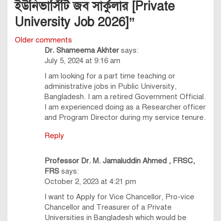
ইউনিভার্সিটি জব সার্কুলার [Private
University Job 2026]
”
Comments
Older comments
Dr. Shameema Akhter
says:
navigation
July 5, 2024 at 9:16 am
I am looking for a part time teaching or
administrative jobs in Public University,
Bangladesh. I am a retired Government Official.
I am experienced doing as a Researcher officer
and Program Director during my service tenure.
Reply
Professor Dr. M. Jamaluddin Ahmed , FRSC,
FRS
says:
October 2, 2023 at 4:21 pm
I want to Apply for Vice Chancellor, Pro-vice
Chancellor and Treasurer of a Private
Universities in Bangladesh which would be