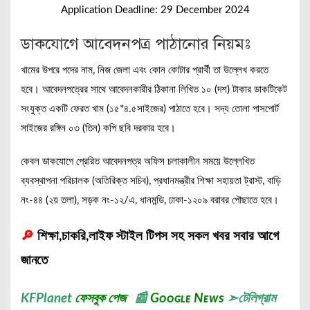
Application Deadline: 29 December 2024
ডাকযোগে আবেদনপত্র পাঠানোর নিয়মঃ
খামের উপরে পদের নাম, নিজ জেলা এবং কোন কোটার প্রার্থী তা উল্লেখ করতে
হবে। আবেদনপত্রের সাথে আবেদনকারীর ঠিকানা লিখিত ১০ (দশ) টাকার ডাকটিকেট
সংযুক্ত একটি ফেরত খাম (১৫*৪.৫সাইজের) পাঠাতে হবে। সদ্য তোলা পাসপোর্ট
সাইজের রঙ্গিন ০৩ (তিন) কপি ছবি দরকার হবে।
কেবল ডাকযোগে প্রেরিত আবেদনপত্র অফিস চলাকালীন সময়ে উল্লেখিত
ব্যবস্থাপনা পরিচালক (অতিরিক্ত সচিব), প্রধানমন্ত্রীর শিক্ষা সহায়তা ট্রাস্ট, বাড়ি
নং-৪৪ (২য় তলা), সড়ক নং-১২/এ, ধানমন্ডি, ঢাকা-১২০৯ বরাবর পৌছাতে হবে।
🔎
শিক্ষা,চাকরি,লাইফ স্টাইল টিপস সহ সকল খবর সবার আগে
জানতে
KFPlanet
ফেসবুক পেজ
📰
Gᴏᴏɢʟᴇ Nᴇᴡs
➣
টেলিগ্রাম