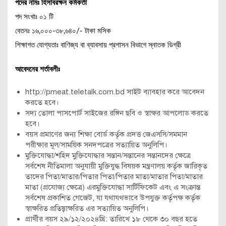
পদের নামঃ হিসাবরক্ষন কর্মকর্তা
পদ সংখাঃ ০১ টি
বেতনঃ ১৬,০০০-৩৮,৬৪০/- টাকা মসিক
শিক্ষাগত যোগ্যতাঃ বাণিজ্য বা ব্যাবসায় প্রশাসন বিভাগে স্নাতক ডিগ্রী
আবেদনের শর্তাবলীঃ
http://pmeat.teletalk.com.bd সাইট ব্যাবহার করে আবেদন
করতে হবে।
সদ্য তোলা পাসপোর্ট সাইজের রঙ্গিন ছবি ও স্বাক্ষর আপলোড করতে
হবে।
বয়স প্রমাণের জন্য শিক্ষা বোর্ড কর্তৃক প্রদত্ত জেএসসি/সমমান
পরীক্ষার মূল/সাময়িক সনদপত্রের সত্যায়িত অনুলিপি।
মুক্তিযোদ্ধা/শহিদ মুক্তিযোদ্ধার সন্তান/সন্তানের সন্তানদের ক্ষেত্রে
সর্বশেষ নীতিমালা অনুযায়ী মুক্তিযুদ্ধ বিষয়ক মন্ত্রণালয় কর্তৃক জারিকৃত
তাদের পিতা/মাতার/পিতার পিতা/পিতার মাতা/মাতার পিতা/মাতার
মাতা (প্রযোজ্য ক্ষেত্রে) এরমুক্তিযোদ্ধা সার্টিফিকেট এবং এ সংক্রান্ত
সর্বশেষ প্রকাশিত গেজেট, যা যথাযথভাবে উপযুক্ত কর্তৃপক্ষ কর্তৃক
স্বাক্ষরিত প্রতিষ্বাক্ষরিত এর সত্যায়িত অনুলিপি।
প্রার্থীর বয়স ২৯/১২/২০২৪খ্রি: তারিখে ১৮ থেকে ৩০ বছর হতে