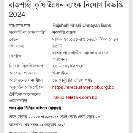
রাজশাহী কৃষি উন্নয়ন ব্যাংক নিয়োগ বিজ্ঞপ্তি
2024
ব্যাংকের নাম
Rajshahi Krishi Unnayan Bank
সরকারি না বেসরকারি?
সরকারি ব্যাংক
বেতন
মাসিক ২২,০০০-৫৩,০৬০/- টাকা বেতন
পদ সংখ্যা
৬০ টি
স্নাতক পাস প্রার্থীরা আবেদন করতে
যোগ্যতা
পারবেন।
নিয়োগ বিজ্ঞপ্তি প্রকাশ
২০ ডিসেম্বর ২০২৪
আবেদন প্রক্রিয়া
অনলাইনে
আবেদনের সময়সীমা
১৯ জানুয়ারি তারিখ পর্যন্ত
অনলাইন রেজিস্ট্রেশন
https://erecruitment.bb.org.bd
টেলিটক আবেদনের
rakub.teletalk.com.bd
ওয়েবসাইট
পদের নামঃ সিনিয়র অফিসার (সাধারণ)
বেতন স্কেলঃ ২২,০০০-৫৩,০৬০/- বেতন গ্রেডঃ বেতন গ্রেড ০৯
আবেদনের শেষ সময়ঃ ১৯ জানুয়ারি ২০২৪