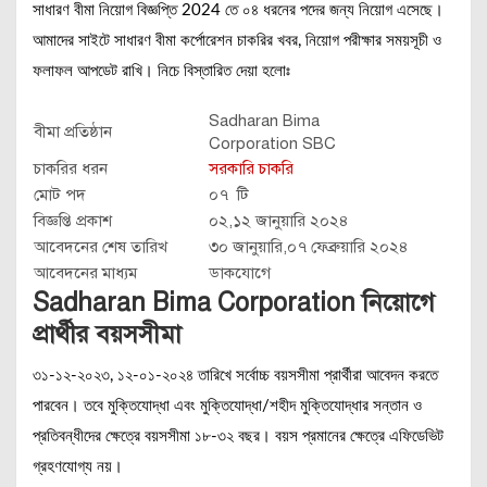
সাধারণ বীমা নিয়োগ বিজ্ঞপ্তি 2024 তে ০৪ ধরনের পদের জন্য নিয়োগ এসেছে।
আমাদের সাইটে সাধারণ বীমা কর্পোরেশন চাকরির খবর, নিয়োগ পরীক্ষার সময়সূচী ও
ফলাফল আপডেট রাখি। নিচে বিস্তারিত দেয়া হলোঃ
Sadharan Bima
বীমা প্রতিষ্ঠান
Corporation SBC
চাকরির ধরন
সরকারি চাকরি
মোট পদ
০৭ টি
বিজ্ঞপ্তি প্রকাশ
০২,১২ জানুয়ারি ২০২৪
আবেদনের শেষ তারিখ
৩০ জানুয়ারি,০৭ ফেব্রুয়ারি ২০২৪
আবেদনের মাধ্যম
ডাকযোগে
Sadharan Bima Corporation নিয়োগে
প্রার্থীর বয়সসীমা
৩১-১২-২০২৩, ১২-০১-২০২৪ তারিখে সর্বোচ্চ বয়সসীমা প্রার্থীরা আবেদন করতে
পারবেন।
তবে মুক্তিযোদ্ধা এবং মুক্তিযোদ্ধা/শহীদ মুক্তিযোদ্ধার সন্তান ও
প্রতিবন্ধীদের ক্ষেত্রে বয়সসীমা ১৮-৩২ বছর।
বয়স প্রমানের ক্ষেত্রে এফিডেভিট
গ্রহণযোগ্য নয়।