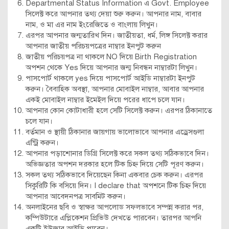
Departmental Status Information এ Govt. Employee
সিলেক্ট করে আপনার তথ্য দেয়া শুরু করুন। আপনার নাম, বাবার
নাম, ও মা এর নাম ইংরেজিতে ও বাংলায় লিখুন।
এরপর আপনার জন্মতারিখ দিন। জাতীয়তা, ধর্ম, লিঙ্গ সিলেক্ট করার
আপনার জাতীয় পরিচয়পত্রের নাম্বার ইনপুট করুন
জাতীয় পরিচয়পত্র না থাকলে NO দিয়ে Birth Registration
অপশন থেকে Yes দিয়ে আপনার জন্ম নিবন্ধন নাম্বারটা লিখুন।
পাসপোর্ট থাকলে yes দিয়ে পাসপোর্ট আইডি নাম্বারটা ইনপুট
করুন। বৈবাহিক অবস্থা, আপনার মোবাইল নাম্বার, আবার আপনার
একই মোবাইল নাম্বার ইমেইল দিয়ে পরের ধাপে চলে যান।
আপনার কোন কোটাধারী হলে সেটি সিলেক্ট করুন। এরপর ঠিকানাতে
চলে যান।
বর্তমান ও স্থায়ী ঠিকানার জায়গায় ভালোভাবে আপনার এড্রেসগুলা
এন্ট্রি করুন।
আপনার পড়াশোনার ডিগ্রি সিলেক্ট করে সকল তথ্য সঠিকভাবে দিন।
অভিজ্ঞতার অপশন দরকার হলে টিক চিহ্ন দিয়ে সেটি পূরণ করুন।
সকল তথ্য সঠিকভাবে দিয়েছেন কিনা একবার চেক করুন। এরপর
সিকুরিটি কি বসিয়ে দিন। I declare that অপশনে টিক চিহ্ন দিয়ে
আপনার আবেদনপত্র সাবমিট করুন।
অনলাইনের ছবি ও স্বাক্ষর আপলোড সফলভাবে সম্পন্ন করার পর,
কম্পিউটারে এপ্লিকেশন প্রিভিউ দেখতে পারবেন। তারপর আপনি
একটি ইউজার আইডি পাবেন।